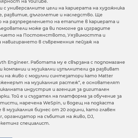
ярност на YouTube.
 с универсалните цели на кариерата на художника
е, развитие, дълголетие и наследство. Ще
о на разпределението на етапите в кариерата и
ледователи може да ви помогне да изградите
ението на Постоянството, Уязвимостта и
 навигирането в съвременния пейзаж на
th Engineer. Работата му е свързана с подпомагане
и компании и музикални изпълнители да развиват
ри на живо с модулни синтезатори като Matter
нженерът на музикалния растеж“, е основателят
музикалната индустрия и агенция за дигитален
рки. Той е и създател на платформа за обучение за
тисти, наречена WeSpin, и водещ на подкаста
е в музикалния бизнес от 20 години, като главен
r, организатор на събития на живо, DJ,
ркетинг специалист.