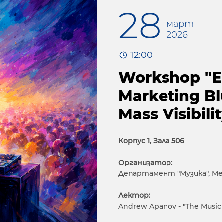
28
март
2026
12:00
Workshop "El
Marketing Bl
Mass Visibili
Корпус 1, Зала 506
Организатор:
Департамент "Музика", Met
Лектор:
Andrew Apanov - "The Music