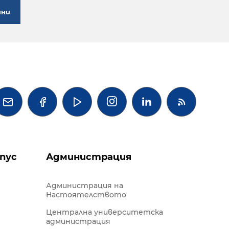
ини




пус
Администрация
Администрация на
Настоятелството
Централна университетска
администрация