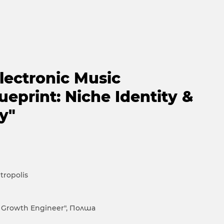
ectronic Music
ueprint: Niche Identity &
ty"
ropolis
 Growth Engineer", Полша