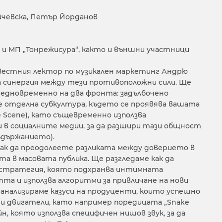
йчевска, Петър Йорданов
и МП „Тонрежисура“, както и външни участници
звестния лектор по музикален маркетинг Андрю
а синергия между тези противоположни сили. Ще
 едновременно на два фронта: задълбочено
те отделна субкултура, където се проявява вашата
 Scene), като същевременно използва
 в социалните медии, за да разшири тази общност
ъдържанието).
как да преодолеете разликата между доверието в
а в масовата публика. Ще разгледаме как да
 стратегия, която подхранва интимната
а и използва алгоритми за привличане на нови
 анализираме казуси на продуценти, които успешно
ни двигатели, като например поредицата „Snake
йн, която използва специфичен нишов звук, за да