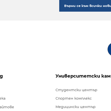
Върни се към всички нов
ng
Университетски кам
Студентски център
ека
Спортен комплекс
Медицински център
сайтове