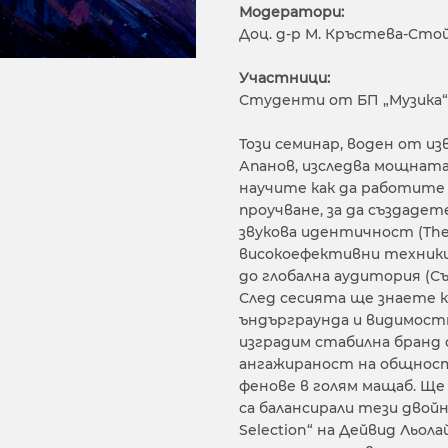
Модератори:
Доц. д-р М. Кръстева-Сто
Участници:
Студенти от БП „Музика“ 
Този семинар, воден от и
Апанов, изследва мощнат
научите как да работите
проучване, за да създаде
звукова идентичност (The
високоефективни техники
до глобална аудитория (С
След сесията ще знаете 
ъндърграунда и видимостт
изградим стабилна бранд
ангажираност на общностт
фенове в голям мащаб. Ще
са балансирали тези двой
Selection“ на Дейвид Льола