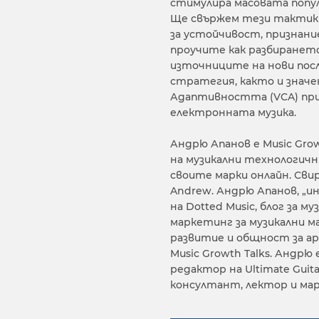
стимулира масовата попул
Ще свържем тези тактики
за устойчивост, признани
проучите как разбиранет
източниците на нови пос
стратегия, както и знач
Адаптивността (VCA) при
електронната музика.
Андрю Апанов е Music Grow
на музикални технологичн
своите марки онлайн. Сви
Andrew. Андрю Апанов, „и
на Dotted Music, блог за 
маркетинг за музикални ма
развитие и общност за ар
Music Growth Talks. Андрю 
редактор на Ultimate Guita
консултант, лектор и ма