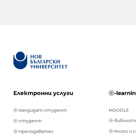
Електронни услуги
ⓔ-learni
ⓔ-кандидат-студент
MOODLE
ⓔ-библиот
ⓔ-студент
ⓔ-книги и 
ⓔ-преподавател