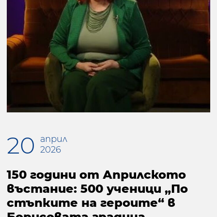
20
април
2026
150 години от Априлското
въстание: 500 ученици „По
стъпките на героите“ в
Борисовата градина