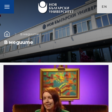
EN
В медиите
В медиите