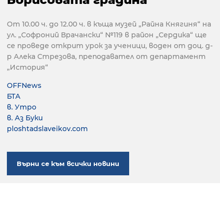
От 10.00 ч. до 12.00 ч. в къща музей „Райна Княгиня“ на
ул. „Софроний Врачански“ №119 в район „Сердика“ ще
се проведе открит урок за ученици, воден от доц. д-
р Алека Стрезова, преподавател от департамент
„История“
OFFNews
БТА
в. Утро
в. Аз Буки
ploshtadslaveikov.com
Върни се към всички новини