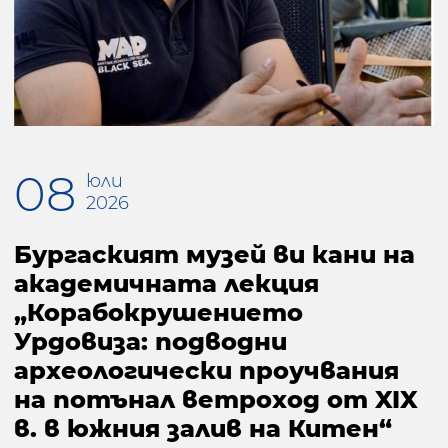
08
юли
2026
Бургаският музей ви кани на
академичната лекция
„Корабокрушението
Урдовиза: подводни
археологически проучвания
на потънал ветроход от XIX
в. в южния залив на Китен“