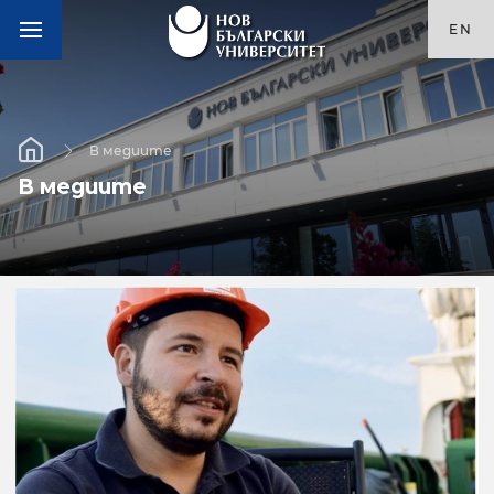
EN
В медиите
В медиите