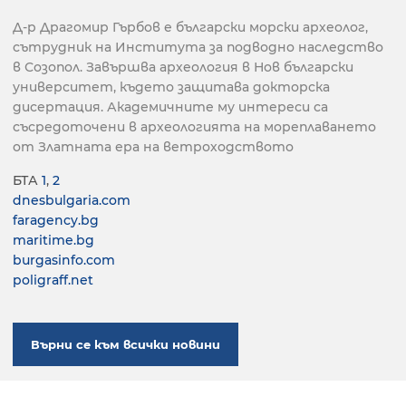
Д-р Драгомир Гърбов е български морски археолог,
сътрудник на Института за подводно наследство
в Созопол. Завършва археология в Нов български
университет, където защитава докторска
дисертация. Академичните му интереси са
съсредоточени в археологията на мореплаването
от Златната ера на ветроходството
БТА
1
,
2
dnesbulgaria.com
faragency.bg
maritime.bg
burgasinfo.com
poligraff.net
Върни се към всички новини