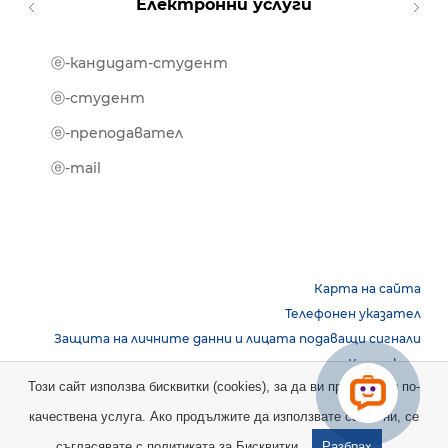
Електронни услуги
ⓔ-кандидат-студент
MOOD
ⓔ-биб
ⓔ-студент
ⓔ-кни
ⓔ-преподавател
ⓔ-trai
ⓔ-mail
Карта на сайта
Телефонен указател
Защита на личните данни и лицата подаващи сигнали
Контакти
Този сайт използва бисквитки (cookies), за да ви предостави по-
качествена услуга. Ако продължите да използвате сайта ни, се
Copyright © 2026 НБУ. Всички права запазени.
съгласявате с
политиката за Бисквитки.
Разбрах