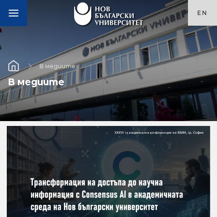
EN
В медиите
В медиите