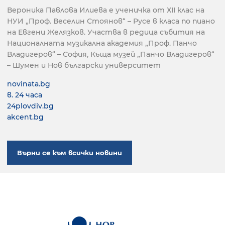
Вероника Павлова Илиева е ученичка от ХІІ клас на
НУИ „Проф. Веселин Стоянов“ – Русе в класа по пиано
на Евгени Желязков. Участва в редица събития на
Националната музикална академия „Проф. Панчо
Владигеров“ – София, Къща музей „Панчо Владигеров“
– Шумен и Нов български университет
novinata.bg
в. 24 часа
24plovdiv.bg
akcent.bg
Върни се към всички новини