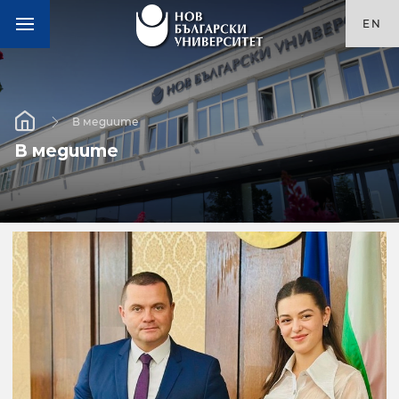
EN
В медиите
В медиите