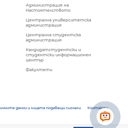
Администрация на
Настоятелството
Централна университетска
администрация
Централна студентска
администрация
Кандидатстудентски и
студентски информационен
център
Факултети
ичните данни и лицата подаващи сигнали
Контакти