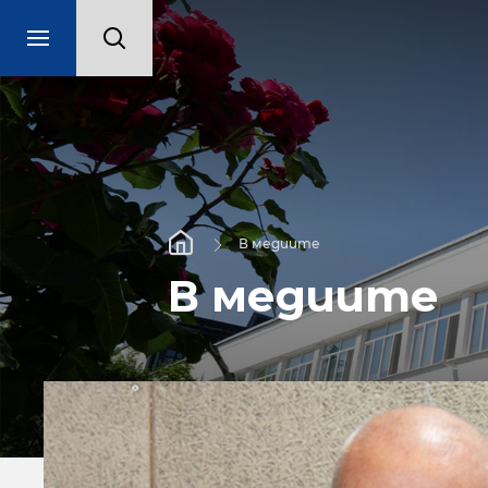
В медиите
В медиите