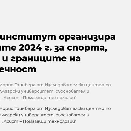
институт организира
те 2024 г. за спорта,
 и границите на
ечност
 Морис Гринберг от Изследователски център по
български университет, съосновател и
я „Асист – Помагащи технологии“
 Морис Гринберг от Изследователски център по
български университет, съосновател и
я „Асист – Помагащи технологии“