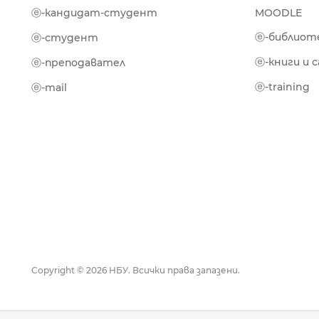
ⓔ-кандидат-студент
MOODLE
ⓔ-библиот
ⓔ-студент
ⓔ-книги и 
ⓔ-преподавател
ⓔ-training
ⓔ-mail
Copyright © 2026 НБУ. Всички права запазени.