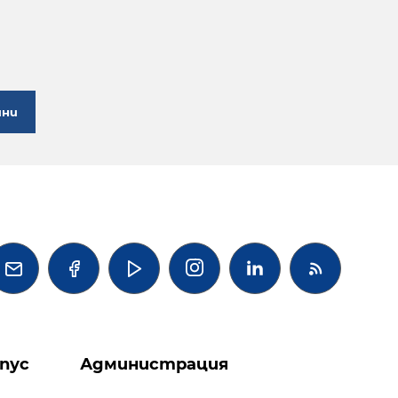
ини




пус
Администрация