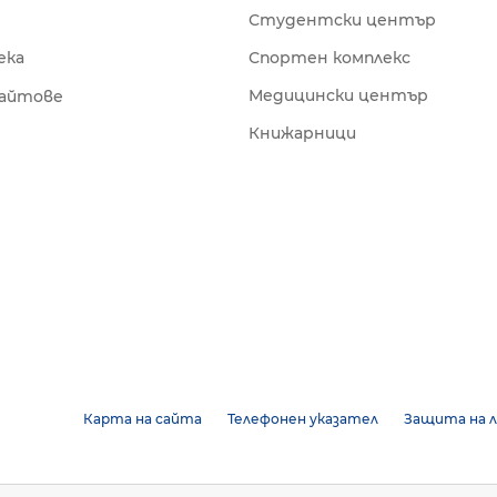
Студентски център
ека
Спортен комплекс
Медицински център
сайтове
Книжарници
Карта на сайта
Телефонен указател
Защита на л