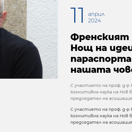
11
април
2024
Френският 
Нощ на идеи
параспорта
нашата чов
С участието на проф. д-р
когнитивна наука на Нов 
председател на асоциаци
С участието на проф. д-р
когнитивна наука на Нов 
председател на асоциаци