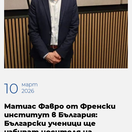
10
март
2026
Матиас Фавро от Френски
институт в България:
Български ученици ще
избират носителя на