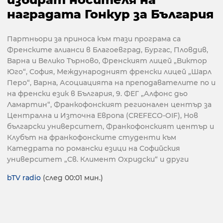
наградата Гонкур за България
Партньори за приноса към тази програма са
Френските алианси в Благоевград, Бургас, Пловдив,
Варна и Велико Търново, Френският лицей „Виктор
Юго“, София, Международният френски лицей „Шарл
Перо“, Варна, Асоциацията на преподавателите по и
на френски език в България, 9. ФЕГ „Алфонс дьо
Ламартин“, Франкофонският регионален център за
Централна и Източна Европа (CREFECO-OIF), Нов
български университет, Франкофонският център и
Клубът на франкофонските студенти към
Катедрата по романски езици на Софийския
университет „Св. Климент Охридски“ и други
bTV radio
(след 00:01 мин.)