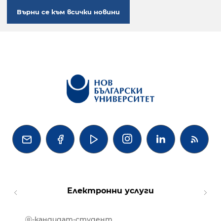
Върни се към всички новини




Електронни услуги
ⓔ-кандидат-студент
MOOD