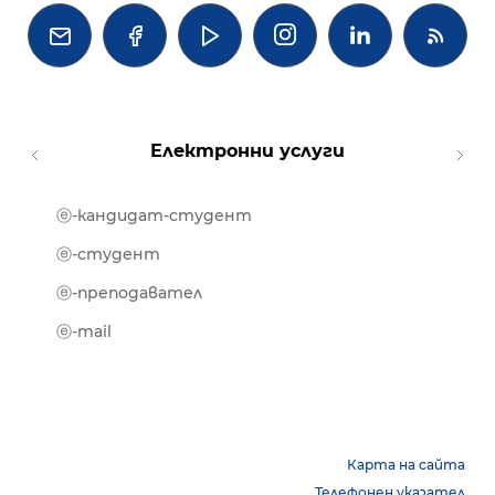




Електронни услуги
ⓔ-кандидат-студент
MOOD
ⓔ-биб
ⓔ-студент
ⓔ-кни
ⓔ-преподавател
ⓔ-trai
ⓔ-mail
Карта на сайта
Телефонен указател