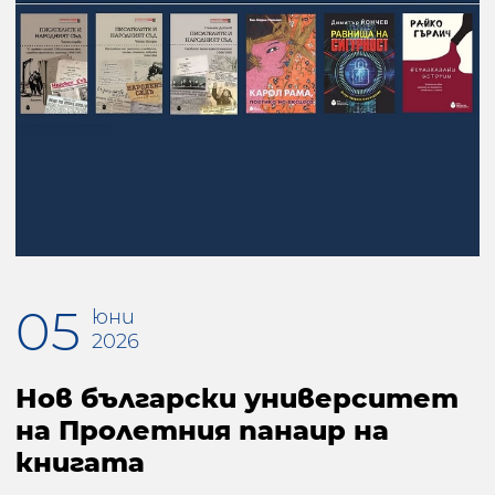
05
юни
2026
Нов български университет
на Пролетния панаир на
книгата