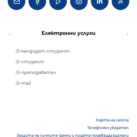




Електронни услуги
ⓔ-кандидат-студент
MOOD
ⓔ-биб
ⓔ-студент
ⓔ-кни
ⓔ-преподавател
ⓔ-trai
ⓔ-mail
Карта на сайта
Телефонен указател
Защита на личните данни и лицата подаващи сигнали