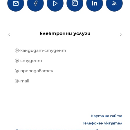




Електронни услуги
ⓔ-кандидат-студент
MOOD
ⓔ-биб
ⓔ-студент
ⓔ-кни
ⓔ-преподавател
ⓔ-trai
ⓔ-mail
Карта на сайта
Телефонен указател