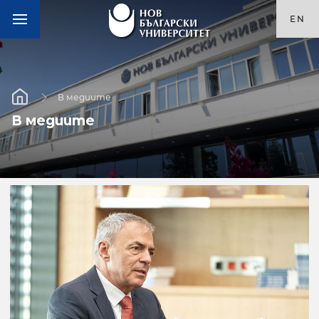
EN
В медиите
В медиите