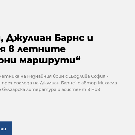
, Джулиан Барнс и
ия в летните
рни маршрути“
аметника на Незнайния воин с „Бодлива София -
 през погледа на Джулиан Барнс“ с автор Михаела
о българска литература и асистент в Нов
ини