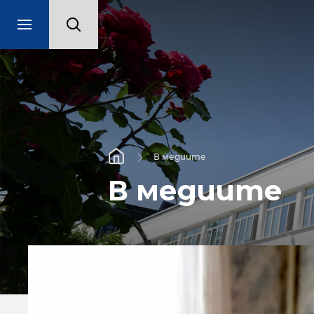
В медиите
В медиите