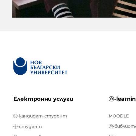
Електронни услуги
ⓔ-learni
ⓔ-кандидат-студент
MOODLE
ⓔ-библиот
ⓔ-студент