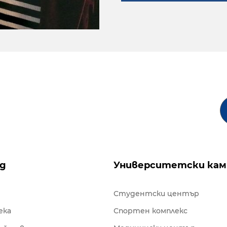
ng
Университетски кам
Студентски център
ека
Спортен комплекс