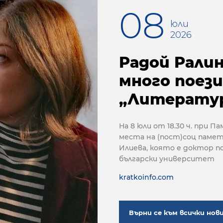
08
юли
2026
Радой Ралин
много поез
„Литерату
На 8 юли от 18.30 ч. при П
места на (пост)соц памет
Илиева, която е доктор п
български университет
kratkoinfo.com
Върни се към всички нов