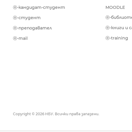
ⓔ-кандидат-студент
MOODLE
ⓔ-библиот
ⓔ-студент
ⓔ-книги и 
ⓔ-преподавател
ⓔ-training
ⓔ-mail
Copyright © 2026 НБУ. Всички права запазени.