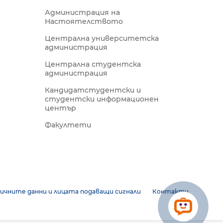
Администрация на
Настоятелството
Централна университетска
администрация
Централна студентска
администрация
Кандидатстудентски и
студентски информационен
център
Факултети
ичните данни и лицата подаващи сигнали
Контакти