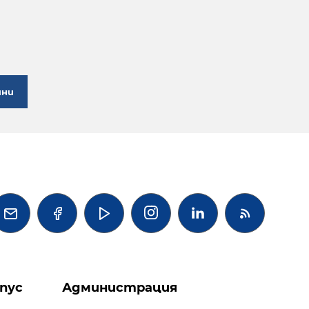
ини




пус
Администрация