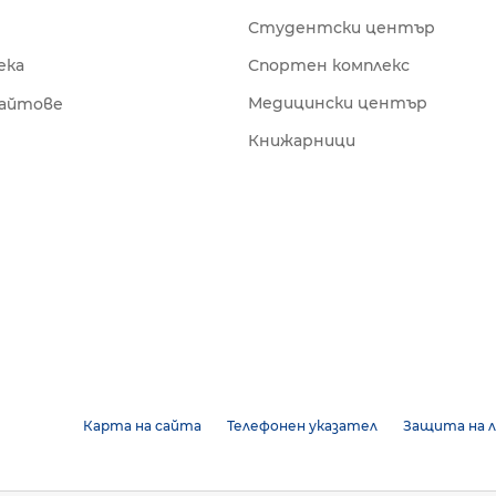
Студентски център
ека
Спортен комплекс
Медицински център
сайтове
Книжарници
Карта на сайта
Телефонен указател
Защита на л