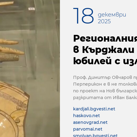
18
декември
2025
Регионални
в Кърджали
юбилей с из
Проф. Димитър Овчаров пр
Перперикон е в не толкова
по проект на Нов българс
разкритата от Иван Балк
kardjali.bgvesti.net
haskovo.net
asenovgrad.net
parvomai.net
smolyan.bgvesti.net