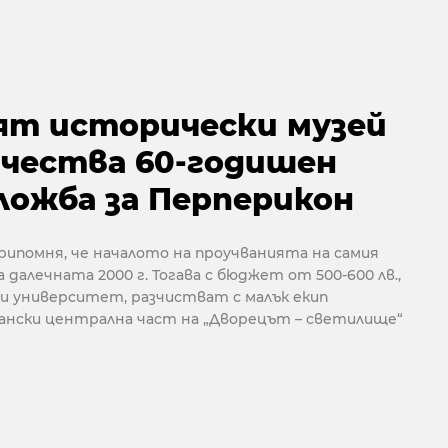
ят исторически музей
 чества 60-годишен
ложба за Перперикон
ипомня, че началото на проучванията на самия
 далечната 2000 г. Тогава с бюджет от 500-600 лв.,
ки университет, разчистват с малък екип
ански централна част на „Дворецът – светилище“