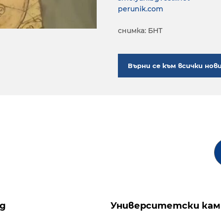
perunik.com
снимка: БНТ
Върни се към всички нов
ng
Университетски кам