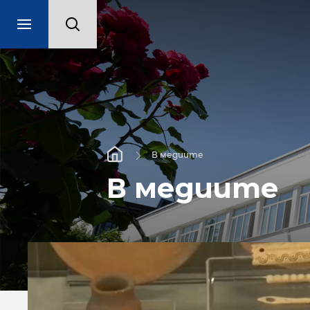
В медиите
В медиите