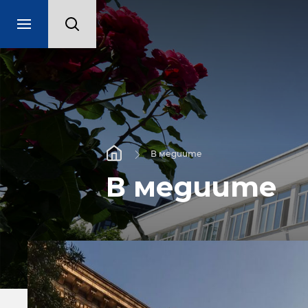
В медиите
В медиите