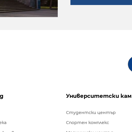
ng
Университетски кам
Студентски център
ека
Спортен комплекс