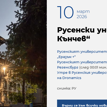
10
март
2026
Русенски у
Кънчев“
Русенският университет 
„Еразъм +“
Русенският университет 
Регенсбург
(след 00:01 мин.
Утре в Русенския универ
на Dronamics
снимка: РУ
Върни се към всички нов