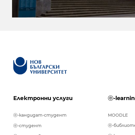
Електронни услуги
ⓔ-learni
ⓔ-кандидат-студент
MOODLE
ⓔ-библиот
ⓔ-студент