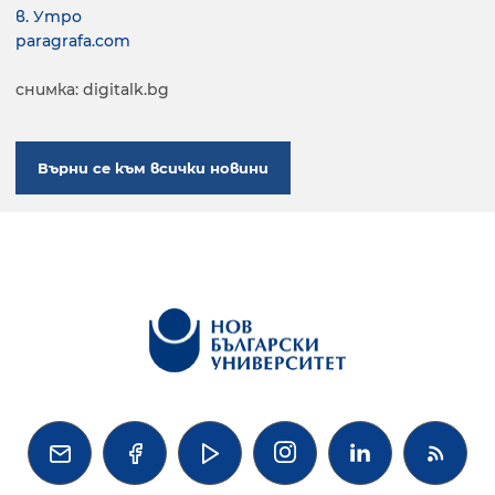
в. Утро
paragrafa.com
снимка: digitalk.bg
Върни се към всички новини



