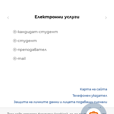
Електронни услуги
ⓔ-кандидат-студент
MOOD
ⓔ-биб
ⓔ-студент
ⓔ-кни
ⓔ-преподавател
ⓔ-trai
ⓔ-mail
Карта на сайта
Телефонен указател
Защита на личните данни и лицата подаващи сигнали
Контакти