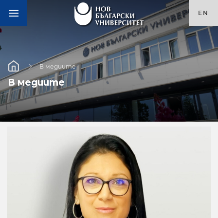
EN
В медиите
В медиите