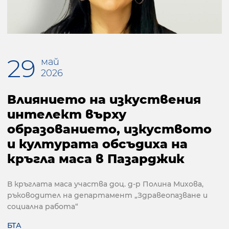
29
май
2026
Влиянието на изкуствения
интелект върху
образованието, изкуството
и културата обсъдиха на
кръгла маса в Пазарджик
В кръглата маса участва доц. д-р Полина Михова,
ръководител на департамент „Здравеопазване и
социална работа“
БТА