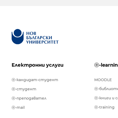
Електронни услуги
ⓔ-learni
ⓔ-кандидат-студент
MOODLE
ⓔ-библиот
ⓔ-студент
ⓔ-книги и 
ⓔ-преподавател
ⓔ-training
ⓔ-mail