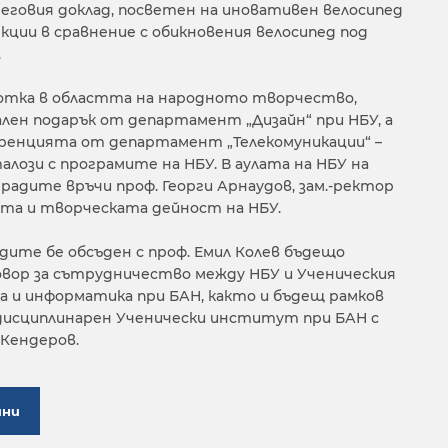
 неговия доклад, посветен на иновативен велосипед
нкции в сравнение с обикновения велосипед под
.
ботка в областта на народното творчество,
ален подарък от департамент „Дизайн“ при НБУ, а
еренцията от департамент „Телекомуникации“ –
алози с програмите на НБУ. В аулата на НБУ на
адите връчи проф. Георги Арнаудов, зам.-ректор
ата и творческата дейност на НБУ.
дите бе обсъден с проф. Емил Колев бъдещо
овор за сътрудничество между НБУ и Ученическия
и информатика при БАН, както и бъдещ рамков
идисциплинарен Ученически институт при БАН с
 Кендеров.
ини