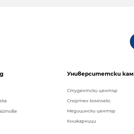
ng
Университетски кам
Студентски център
ека
Спортен комплекс
Медицински център
сайтове
Книжарници