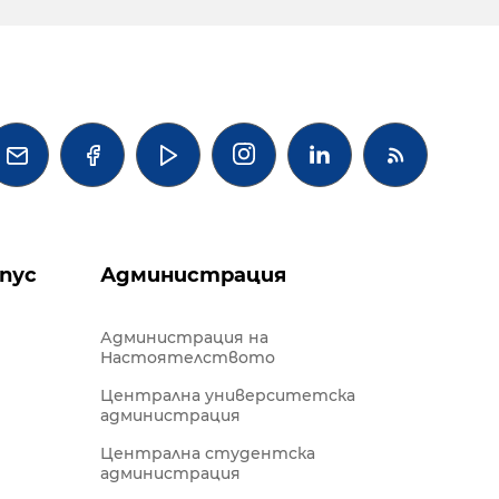




пус
Администрация
Администрация на
Настоятелството
Централна университетска
администрация
Централна студентска
администрация