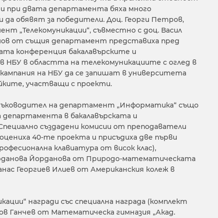
ни при двата департамента бяха много
 да обявят за победители. Доц. Георги Петров,
нт „Телекомуникации“, съвместно с доц. Васил
амов от същия департамент представиха пред
та конференция бакалавърските и
в НБУ в областта на телекомуникациите с оглед в
ампания на НБУ да се запишат в университета
ките, участващи с проекти.
ръководител на департамент „Информатика“ също
 департамента в бакалавърската и
Специално създадени комисии от преподаватели
цениха 40-те проекта и присъдиха две първи
рофесионална клавиатура от висок клас),
орданова Йорданова от Природо-математическата
анас Георгиев Илиев от Американския колеж в
ации“ награди със специална награда (комплект
ов Ганчев от Математическа гимназия „Акад.