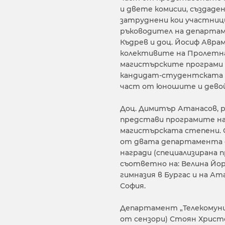
и двете комисии, създаде
затруднени кои участници
ръководител на департаме
Къдрев и доц. Йосиф Авр
колективите на Пролетна
магистърските програми 
кандидат-студентската к
част от юношите и девой
Доц. Димитър Атанасов, 
представи програмите на
магистърската степени. 
от двата департамента о
награди (специализирана п
съответно на: Велина Й
гимназия в Бургас и на Ат
София.
Департамент „Телекомуник
от сензори) Стоян Христ