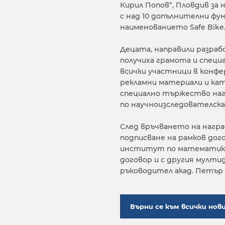
Кирил Попов“, Пловдив за
с над 10 допълнителни фу
наименованието Safe Bike
Децата, направили разра
получиха грамота и специ
всички участници в конф
рекламни материали и кат
специално тържество нагр
по научноизследователск
След връчването на награ
подписване на рамков дог
институт по математика 
договор и с другия мулт
ръководител акад. Петър
Върни се към всички нов