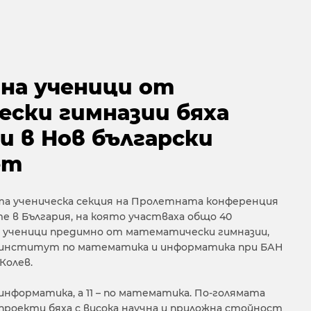
 на ученици от
ски гимназии бяха
и в Нов български
ет
-та ученическа секция на Пролетната конференция
 в България, на която участваха общо 40
 ученици предимно от математически гимназии,
 институт по математика и информатика при БАН
Колев.
информатика, а 11 – по математика. По-голямата
роекти бяха с висока научна и приложна стойност