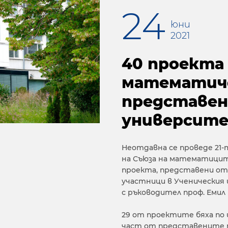
24
юни
2021
40 проекта
математиче
представен
университ
Неотдавна се проведе 21
на Съюза на математиците
проекта, представени от
участници в Ученическия
с ръководител проф. Емил 
29 от проектите бяха по 
част от представените п