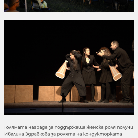
Голямата награда за поддържаща женска роля получи
Ивалина Здравкова за ролята на кондукторката