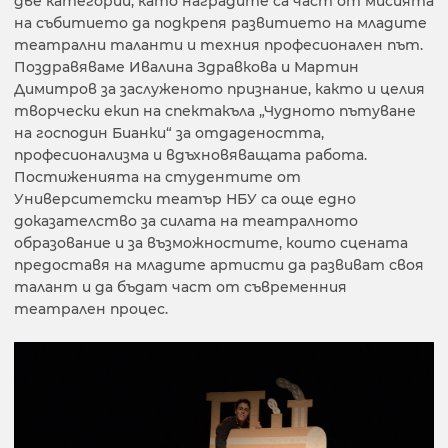
две категории, като наградите са част от мисията
на събитието да подкрепя развитието на младите
театрални таланти и техния професионален път.
Поздравяваме Ивалина Здравкова и Мартин
Димитров за заслуженото признание, както и целия
творчески екип на спектакъла „Чудното пътуване
на господин Бианки“ за отдадеността,
професионализма и вдъхновяващата работа.
Постиженията на студентите от
Университетски театър НБУ са още едно
доказателство за силата на театралното
образование и за възможностите, които сцената
предоставя на младите артисти да развиват своя
талант и да бъдат част от съвременния
театрален процес.