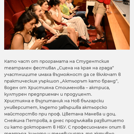
Като част от програмата на Студентския
театрален фестивал „Сцена на края на града“
участниците имаха възможност да се включат в
практическия уъркшоп „Актьорът като бранд“,
воден от Християна Стоименова – актриса,
културен предприемач и продуцент.
Християна е възпитаник на Нов български
университет, където завършва актьорско
майсторство при проф. Цветана Манева и доц.
Снежина Петрова, а днес продължава развитието
си като докторант в НБУ. С професионален опит в
театъра, киното и телевизията, тя активно