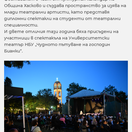
Община Хасково и създава пространство за изява на
млади театрални артисти, като представя
дипломни спектакли на студенти от театрални
специалности.
И двете отличия тази година бяха присъдени на
участници в спектакъла на Университетски
театър НБУ „Чудното пътуване на господин
Бианки“.