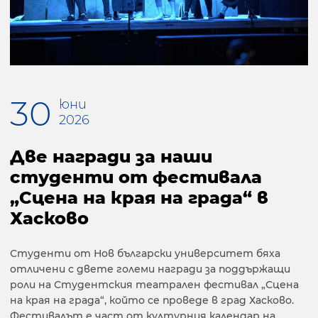
30
юни
2026
Две награди за наши
студенти от фестивала
„Сцена на края на града“ в
Хасково
Студенти от Нов български университет бяха
отличени с двете големи награди за поддържащи
роли на Студентския театрален фестивал „Сцена
на края на града“, който се проведе в град Хасково.
Фестивалът е част от културния календар на