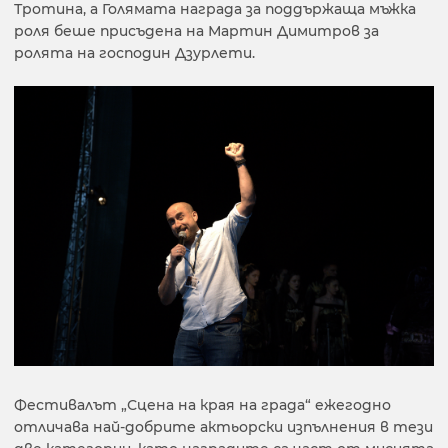
Тротина, а Голямата награда за поддържаща мъжка
роля беше присъдена на Мартин Димитров за
ролята на господин Дзурлети.
Фестивалът „Сцена на края на града“ ежегодно
отличава най-добрите актьорски изпълнения в тези