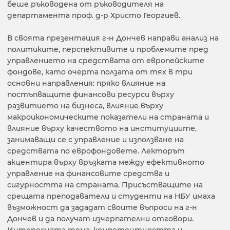
беше ръководена от ръководителя на
департамента проф. д-р Христо Георгиев.
В своята презентация г-н Дончев направи анализ на
политиките, перспективите и проблемите пред
управлението на средствата от европейските
фондове, като очерта ползата от тях в три
основни направления: пряко влияние на
постъпващите финансови ресурси върху
развитието на бизнеса, влияние върху
макроикономическите показатели на страната и
влияние върху качеството на институциите,
занимаващи се с управление и използване на
средствата по еврофондовете. Лекторът
акцентира върху връзката между ефективното
управление на финансовите средства и
сигурността на страната. Присъстващите на
срещата преподаватели и студенти на НБУ имаха
възможност да зададат своите въпроси на г-н
Дончев и да получат изчерпателни отговори.
Интересната тема, компетентността и