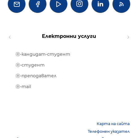




Електронни услуги
ⓔ-кандидат-студент
MOOD
ⓔ-биб
ⓔ-студент
ⓔ-кни
ⓔ-преподавател
ⓔ-trai
ⓔ-mail
Карта на сайта
Телефонен указател