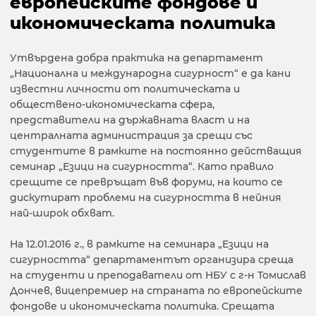
европейските фондове и
икономическата политика
Утвърдена добра практика на департамент
„Национална и международна сигурност“ е да кани
известни личности от политическата и
обществено-икономическата сфера,
представители на държавната власт и на
централната администрация за срещи със
студентите в рамките на постоянно действащия
семинар „Езици на сигурността“. Като правило
срещите се превръщат във форуми, на които се
дискутират проблеми на сигурността в нейния
най-широк обхват.
На 12.01.2016 г., в рамките на семинара „Езици на
сигурността“ департаментът организира среща
на студенти и преподаватели от НБУ с г-н Томислав
Дончев, вицепремиер на страната по европейските
фондове и икономическата политика. Срещата