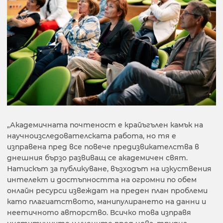
„Академичната почтеност е крайъгълен камък на
научноизследователската работа, но тя е
изправена пред все повече предизвикателства в
днешния бързо развиващ се академичен свят.
Натискът за публикуване, възходът на изкуствения
интелект и достъпността на огромни по обем
онлайн ресурси извеждат на преден план проблеми
като плагиатството, манипулирането на данни и
неетичното авторство. Всичко това изправя