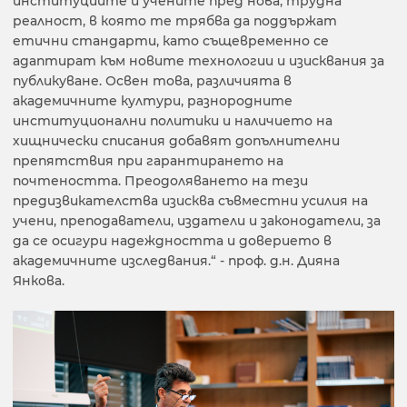
институциите и учените пред нова, трудна
реалност, в която те трябва да поддържат
етични стандарти, като същевременно се
адаптират към новите технологии и изисквания за
публикуване. Освен това, различията в
академичните култури, разнородните
институционални политики и наличието на
хищнически списания добавят допълнителни
препятствия при гарантирането на
почтеността. Преодоляването на тези
предизвикателства изисква съвместни усилия на
учени, преподаватели, издатели и законодатели, за
да се осигури надеждността и доверието в
академичните изследвания.“ - проф. д.н. Дияна
Янкова.