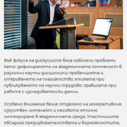
Във фокуса на дискусиите бяха наболели проблеми
като: дефинирането на академичната почтеност в
различни научни дисциплини; превенцията и
откриването на плагиатство; етиката при
публикуването на научни трудове; правилата при
работа с изследователски данни.
Особено внимание беше отделено на генеративния
изкуствен интелект и неговото етично
интегриране в академичната среда. Участниците
обсъдиха предизвикателствата и възможностите,