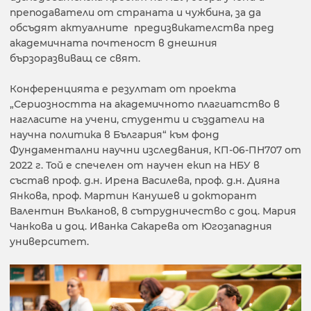
преподаватели от страната и чужбина, за да
обсъдят актуалните предизвикателства пред
академичната почтеност в днешния
бързоразвиващ се свят.
Конференцията е резултат от проекта
„Сериозността на академичното плагиатство в
нагласите на учени, студенти и създатели на
научна политика в България“ към фонд
Фундаментални научни изследвания, КП-06-ПН707 от
2022 г. Той е спечелен от научен екип на НБУ в
състав проф. д.н. Ирена Василева, проф. д.н. Дияна
Янкова, проф. Мартин Канушев и докторант
Валентин Вълканов, в сътрудничество с доц. Мария
Чанкова и доц. Иванка Сакарева от Югозападния
университет.