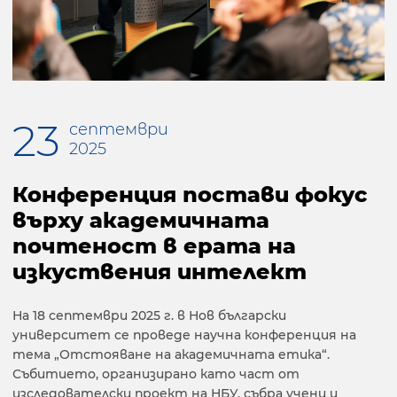
23
септември
2025
Конференция постави фокус
върху академичната
почтеност в ерата на
изкуствения интелект
На 18 септември 2025 г. в Нов български
университет се проведе научна конференция на
тема „Отстояване на академичната етика“.
Събитието, организирано като част от
изследователски проект на НБУ, събра учени и