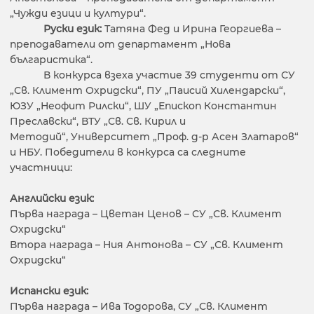
„Чужди езици и култури“.
Руски език:
Татяна Фед и Ирина Георгиева –
преподаватели от департамент „Нова
българистика“.
В конкурса взеха участие 39 студенти от СУ
„Св. Климент Охридски“, ПУ „Паисий Хилендарски“,
ЮЗУ „Неофит Рилски“, ШУ „Епископ Константин
Преславски“, ВТУ „Св. Св. Кирил и
Методий“, Университет „Проф. д-р Асен Златаров“
и НБУ. Победители в конкурса са следните
участници:
Английски език:
Първа награда – Цветан Ценов – СУ „Св. Климент
Охридски“
Втора награда – Ния Антонова – СУ „Св. Климент
Охридски“
Испански език:
Първа награда – Ива Тодорова, СУ „Св. Климент