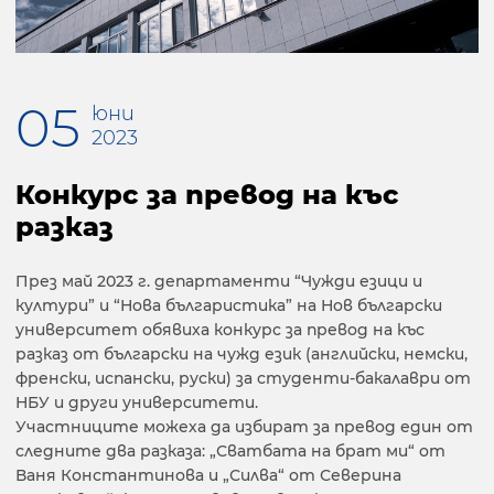
05
юни
2023
Конкурс за превод на къс
разказ
През май 2023 г. департаменти “Чужди езици и
култури” и “Нова българистика” на Нов български
университет обявиха конкурс за превод на къс
разказ от български на чужд език (английски, немски,
френски, испански, руски) за студенти-бакалаври от
НБУ и други университети.
Участниците можеха да избират за превод един от
следните два разказа: „Сватбата на брат ми“ от
Ваня Константинова и „Силва“ от Северина