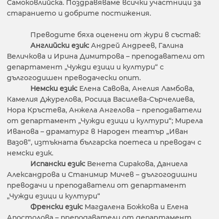
Самоковлийска. Поздравяваме всички участници за
старанието и добрите постижения.
Преводите бяха оценени от жури в състав:
Английски език:
Андрей Андреев, Галина
Величкова и Ирина Димитрова – преподаватели от
департамент „Чужди езици и култури“ с
дългогодишен преводачески опит.
Немски език:
Елена Савова, Анелия Ламбова,
Камелия Джурелова, Росица Василева-Сърчелиева,
Нора Кръстева, Анжела Ангелова – преподаватели
от департамент „Чужди езици и култури“; Мирела
Иванова – драматург в Народен театър „Иван
Вазов“, изтъкната българска поетеса и преводач с
немски език.
Испански език:
Венета Сиракова, Даниела
Александрова и Станимир Мичев – дългогодишни
преводачи и преподаватели от департамент
„Чужди езици и култури“
Френски език:
Магдалена Божкова и Елена
Апостолова – преподаватели от департамент