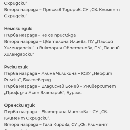
Охридски“
Втора награда – Преслав Тодоров, СУ „Св. Климент
Охридски“
Немски език:
Първа награда – не се присъжда
Втора награда – Цветелина Илиева, ПУ „Паисий
Хилендарски“ и Виктория Обретенова, ПУ „Паисий
Хилендарски“
Руски език:
Първа награда – Алина Чиликина – ЮЗУ „Неофит
Рилски“, Благоевград
Първа награда – Владислав Бонев – Университет
„Проф. д-р Асен Златаров“, Бургас
Френски език:
Първа награда – Екатерина Миткова – СУ „Св.
Климент Охридски“,
Втора награда – Галя Кирова, СУ „Св. Климент