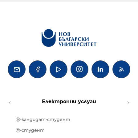




Електронни услуги
ⓔ-кандидат-студент
MOOD
ⓔ-биб
ⓔ-студент