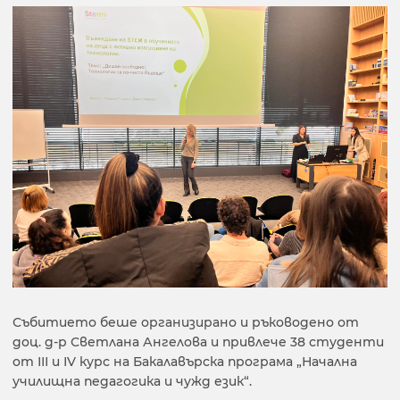
Събитието беше организирано и ръководено от
доц. д-р Светлана Ангелова и привлече 38 студенти
от ІІІ и ІV курс на Бакалавърска програма „Начална
училищна педагогика и чужд език“.