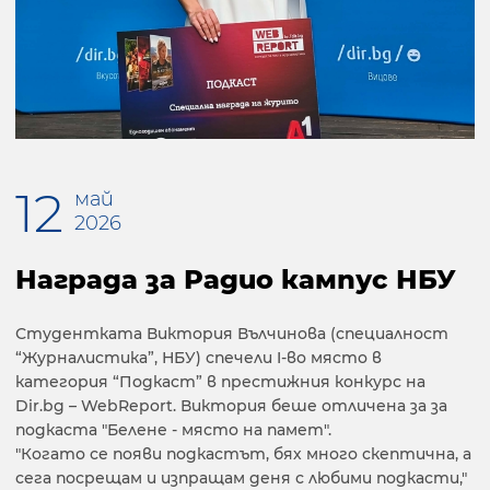
12
май
2026
Награда за Радио кампус НБУ
Студентката Виктория Вълчинова (специалност
“Журналистика”, НБУ) спечели I-во място в
категория “Подкаст” в престижния конкурс на
Dir.bg – WebReport. Виктория беше отличена за за
подкаста "Белене - място на памет".
"Когато се появи подкастът, бях много скептична, а
сега посрещам и изпращам деня с любими подкасти,"