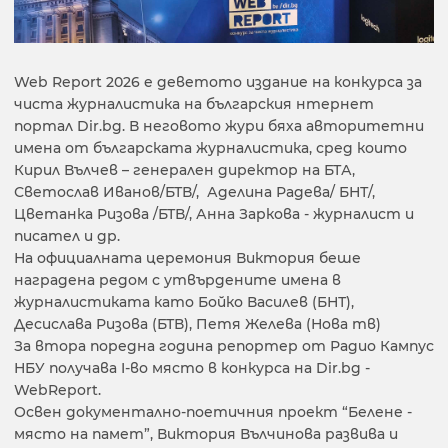
Web Report 2026 e деветото издание на конкурса за
чиста журналистика на българския нтернет
портал Dir.bg. В неговото жури бяха авторитетни
имена от българската журналистика, сред които
Кирил Вълчев – генерален директор на БТА,
Светослав Иванов/БТВ/, Аделина Радева/ БНТ/,
Цветанка Ризова /БТВ/, Анна Заркова - журналист и
писател и др.
На официалната церемония Виктория беше
наградена редом с утвърдените имена в
журналистиката като Бойко Василев (БНТ),
Десислава Ризова (БТВ), Петя Желева (Нова тв)
За втора поредна година репортер от Радио Кампус
НБУ получава I-во място в конкурса на Dir.bg -
WebReport.
Освен документално-поетичния проект “Белене -
място на памет”, Виктория Вълчинова развива и