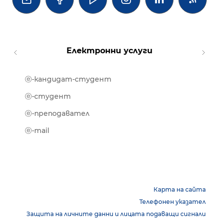
Електронни услуги
ⓔ-кандидат-студент
MOOD
ⓔ-биб
ⓔ-студент
ⓔ-кни
ⓔ-преподавател
ⓔ-trai
ⓔ-mail
Карта на сайта
Телефонен указател
Защита на личните данни и лицата подаващи сигнали