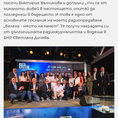
посочи Виктория Вълчинова и допълни: „Учи се от
миналото, живей в настоящето, опитай да
погледнеш в бъдещето. И това е едно от
основните послания на моето радиопредаване
„Белене - място на памет". Тя получи наградата си
oт дългогишната радиожурналистка и водеща в
БНР Светлана Дичева.