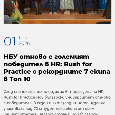
01
юни
2026
НБУ отново е големият
победител в HR: Rush for
Practice с рекордните 7 екипа
в Топ 10
След спечелени челни позиции в три сезона на HR:
Rush for Practice Нов български университет отново
е победител и в сезон 8. В тазгодишното издание
участваха над 70 студентски екипа от осем
университета в цялата страна: Нов български