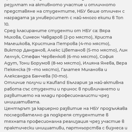
резултат на активното участие и отличното
представяне на студентите, НБУ беше отличен с
наградата за университет с най-много екипи в Toп
10.
Сред класираните студенти от НБУ са: Вяра
Михова, Симеон Чавдаров (2-ро място), Христа
Малешкова, Кристина Петрова (4-то място),
Виктор Данданов, Алекс Цветанов (5-то място), Лин
Лелчук, Стефан Червенков (6-то място), София
Адут, Тони Борумов (8-мо място), Илияна Янева, Вера
Пекянска (9 –то място), Галатея Миланова и
Александра Банчева (10-то).
Отличие получи и Kaufland България за най-активна
работа със студенти и принос в привличането и
развитието на млади професионалисти чрез
инициативата.
Центърът за кариерно развитие на НБУ продължава
последователно да подкрепя студентите в
тяхната професионална реализация чрез участие в
практически инициативи, партньорства с бизнеса и