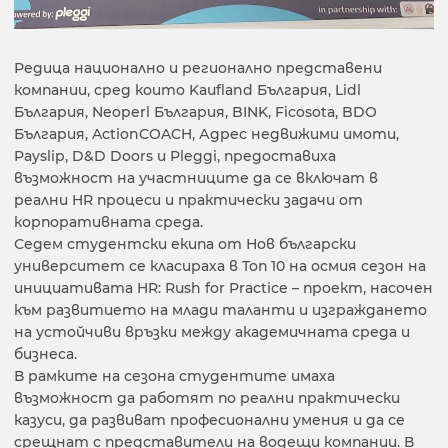
Редица национално и регионално представени
компании, сред които Kaufland България, Lidl
България, Neoperl България, BINK, Ficosota, BDO
България, ActionCOACH, Адрес недвижими имоти,
Payslip, D&D Doors и Pleggi, предоставиха
възможност на участниците да се включат в
реални HR процеси и практически задачи от
корпоративната среда.
Седем студентски екипа от Нов български
университет се класираха в Toп 10 на осмия сезон на
инициативата HR: Rush for Practice – проект, насочен
към развитието на млади таланти и изграждането
на устойчиви връзки между академичната среда и
бизнеса.
В рамките на сезона студентите имаха
възможност да работят по реални практически
казуси, да развиват професионални умения и да се
срещнат с представители на водещи компании. В