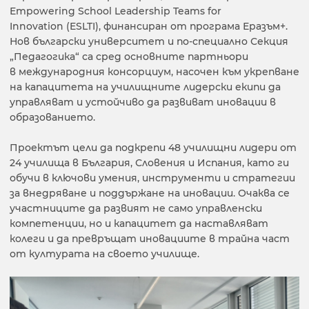
Empowering School Leadership Teams for
Innovation (ESLTI), финансиран от програма Еразъм+.
Нов български университет и по-специално Секция
„Педагогика“ са сред основните партньори
в международния консорциум, насочен към укрепване
на капацитета на училищните лидерски екипи да
управляват и устойчиво да развиват иновации в
образованието.
Проектът цели да подкрепи 48 училищни лидери от
24 училища в България, Словения и Испания, като ги
обучи в ключови умения, инструменти и стратегии
за внедряване и поддържане на иновации. Очаква се
участниците да развият не само управленски
компетенции, но и капацитет да наставляват
колеги и да превръщат иновациите в трайна част
от културата на своето училище.