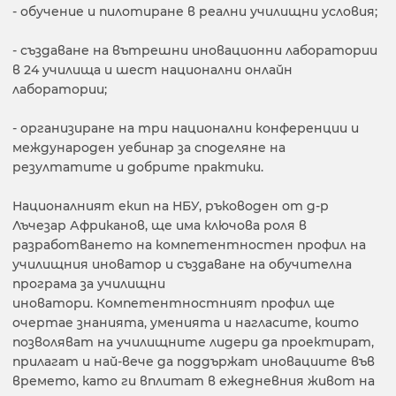
- обучение и пилотиране в реални училищни условия;
- създаване на вътрешни иновационни лаборатории
в 24 училища и шест национални онлайн
лаборатории;
- организиране на три национални конференции и
международен уебинар за споделяне на
резултатите и добрите практики.
Националният екип на НБУ, ръководен от д-р
Лъчезар Африканов, ще има ключова роля в
разработването на компетентностен профил на
училищния иноватор и създаване на обучителна
програма за училищни
иноватори. Компетентностният профил ще
очертае знанията, уменията и нагласите, които
позволяват на училищните лидери да проектират,
прилагат и най-вече да поддържат иновациите във
времето, като ги вплитат в ежедневния живот на