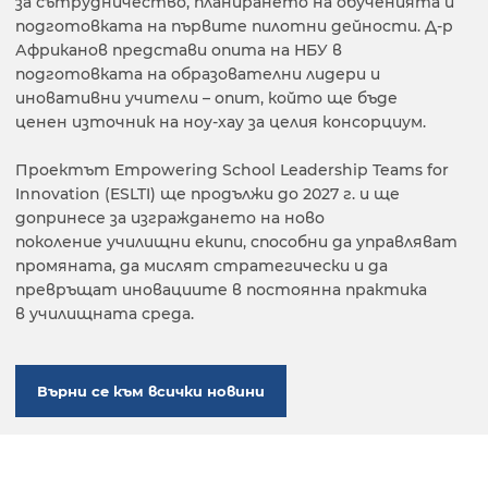
за сътрудничество, планирането на обученията и
подготовката на първите пилотни дейности. Д-р
Африканов представи опита на НБУ в
подготовката на образователни лидери и
иновативни учители – опит, който ще бъде
ценен източник на ноу-хау за целия консорциум.
Проектът Empowering School Leadership Teams for
Innovation (ESLTI) ще продължи до 2027 г. и ще
допринесе за изграждането на ново
поколение училищни екипи, способни да управляват
промяната, да мислят стратегически и да
превръщат иновациите в постоянна практика
в училищната среда.
Върни се към всички новини