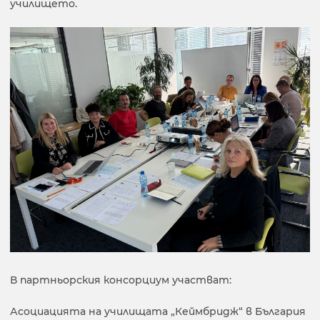
училището.
В партньорския консорциум участват:
Асоциацията на училищата „Кеймбридж“ в България