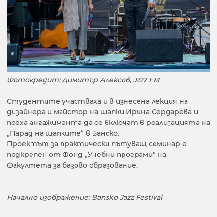
Фотокредит: Димитър Алексов, Jzzz FM
Студентите участваха и в изнесена лекция на
дизайнера и майстор на шапки Ирина Сердарева и
поеха ангажимента да се включат в реализацията на
„Парад на шапките“ в Банско.
Проектът за практически пътуващ семинар е
подкрепен от Фонд „Учебни програми“ на
Факултета за базово образование.
Начално изображение: Bansko Jazz Festival