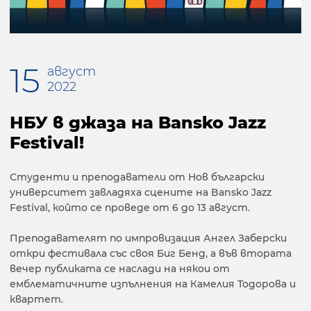
15
август
2022
НБУ в джаза на Bansko Jazz
Festival!
Студенти и преподаватели от Нов български
университет завладяха сцените на Bansko Jazz
Festival, който се проведе от 6 до 13 август.
Преподавателят по импровизация Ангел Заберски
откри фестивала със своя Биг Бенд, a във втората
вечер публиката се наслади на някои от
емблематичните изпълнения на Камелия Тодорова и
квартет.