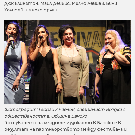
Дюк Елингтон, Майл Дейвис, Милчо Левиев, Били
Холидей и много други.
Фотокредит: Георги Ангелов, специалист Връзки с
обществеността, Община Банско
Гостуването на младите музиканти в Банско е в
резултат на партньорството между фестивала и