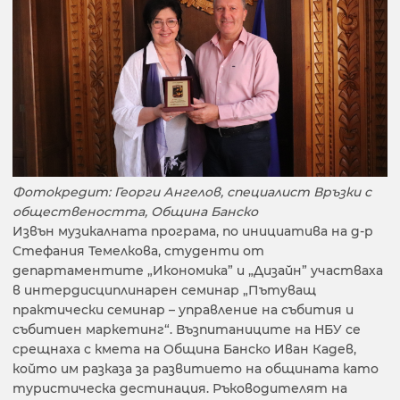
Фотокредит: Георги Ангелов, специалист Връзки с
обществеността, Община Банско
Извън музикалната програма, по инициатива на д-р
Стефания Темелкова, студенти от
департаментите „Икономика” и „Дизайн” участваха
в интердисциплинарен семинар „Пътуващ
практически семинар – управление на събития и
събитиен маркетинг“. Възпитаниците на НБУ се
срещнаха с кмета на Община Банско Иван Кадев,
който им разказа за развитието на общината като
туристическа дестинация. Ръководителят на