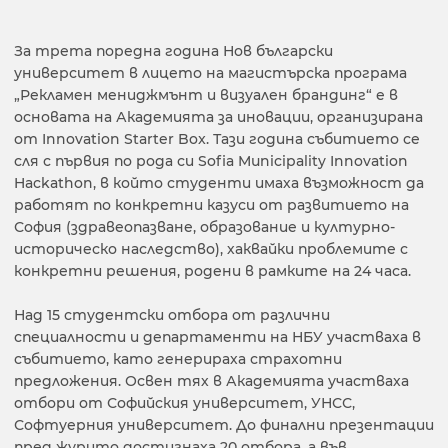
За трета поредна година Нов български
университет в лицето на магистърска програма
„Рекламен мениджмънт и визуален брандинг“ е в
основата на Академията за иновации, организирана
от Innovation Starter Box. Тази година събитието се
сля с първия по рода си Sofia Municipality Innovation
Hackathon, в който студенти имаха възможност да
работят по конкретни казуси от развитието на
София (здравеопазване, образование и културно-
историческо наследство), хаквайки проблемите с
конкретни решения, родени в рамките на 24 часа.
Над 15 студентски отбора от различни
специалности и департаменти на НБУ участваха в
събитието, като генерираха страхотни
предложения. Освен тях в Академията участваха
отбори от Софийския университет, УНСС,
Софтуерния университет. До финални презентации
пред журито достигнаха 20 отбора, а във