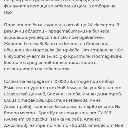
финалната петица се откроиха цели 3 отбора на
НБУ.
Проектите бяха журирани от общо 24 експерти в
различни области – представители на бизнеса,
асоциации, университетски преподаватели.
Журито бе оглавявано от кмета на Столична
община г-жа Йорданка Фандъкова. От страна на НБУ
в журито участва гл. ас. д-р Кристиян Постаджиян,
който е и сред основните инициатори и
организатори на събитието.
Голямата награда от 10 000 лв. отиде при отбор
Елмо със студенти от Нов български университет
(Владислав Дончев, Боряна Ненова, Илиян Димитров,
Елица Стефанова, Кристина Иванова, Анна
Димитрова), които се класираха на първо място. На
второ място - Sportify със студенти от СУ "Св.
Климент Охридски" (Панка Мирева, Атанас
Джилянов), на трето място - SquAD, отново от Нов