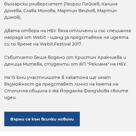
български университет (Георги Пейчев, Калина
Донева, Слава Монова, Мартин Вецков, Мартин
Димов).
Двата отбора на НБУ бяха отличени и със специална
награда от Webit - щанд за представяне на идеята
си по време на Webit.Festival 2017.
Събитието беше водено от Кристин Аракчиева и
Деница Митева, студенти от БП "Реклама" на НБУ.
На 15 юни участниците в хакатона ще имат
възможност да представят лично на кмета на
Столична община г-жа Йорданка Фандъкова своите
идеи.
Върни се към всички новини