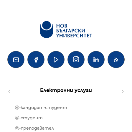




Електронни услуги
ⓔ-кандидат-студент
MOOD
ⓔ-биб
ⓔ-студент
ⓔ-кни
ⓔ-преподавател