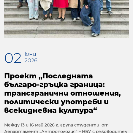
02
юни
2026
Проект „Последната
българо-гръцка граница:
трансгранични отношения,
политически употреби и
всекидневна култура“
Между 13 и 16 май 2026 г. група студенти от
Департамент „Антропология“ – НБУ с ръководител