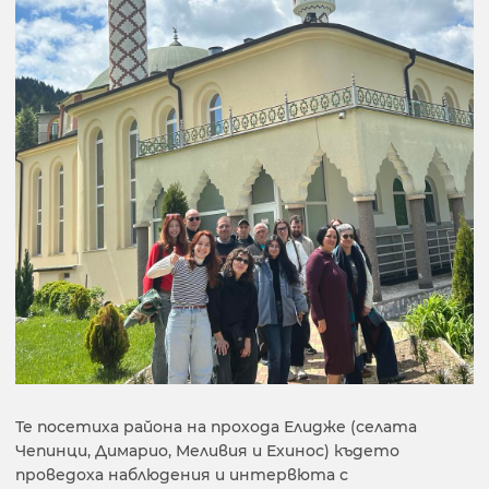
Те посетиха района на прохода Елидже (селата
Чепинци, Димарио, Меливия и Ехинос) където
проведоха наблюдения и интервюта с