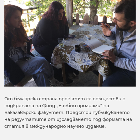
От българска страна проектът се осъществи с
подкрепата на Фонд „Учебни програми“ на
Бакалавърски факултет. Предстои публикуването
на резултатите от изследването под формата на
статия в международно научно издание.