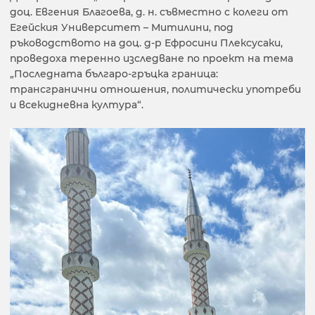
доц. Евгения Благоева, д. н. съвместно с колеги от
Егейския Университет – Митилини, под
ръководството на доц. д-р Ефросини Плексусаки,
проведоха теренно изследване по проект на тема
„Последната българо-гръцка граница:
трансгранични отношения, политически употреби
и всекидневна култура“.