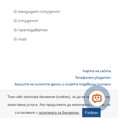
ⓔ-кандидат-студент
MOOD
ⓔ-биб
ⓔ-студент
ⓔ-кни
ⓔ-преподавател
ⓔ-trai
ⓔ-mail
Карта на сайта
Телефонен указател
Защита на личните данни и лицата подаващи сигнали
Контакти
Този сайт използва бисквитки (cookies), за да ви предостави по-
качествена услуга. Ако продължите да използвате сайта ни, се
Copyright © 2026 НБУ. Всички права запазени.
съгласявате с
политиката за Бисквитки.
Разбрах