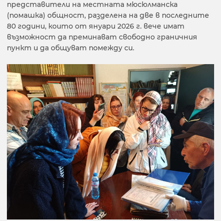
представители на местната мюсюлманска
(помашка) общност, разделена на две в последните
80 години, които от януари 2026 г. вече имат
възможност да преминават свободно граничния
пункт и да общуват помежду си.