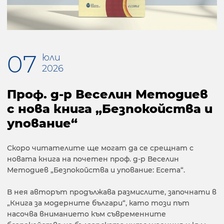
07
юли
2026
Проф. д-р Веселин Методиев
с нова книга „Безпокойства и
упование“
Скоро читателите ще могат да се срещнат с
новата книга на почетен проф. д-р Веселин
Методиев „Безпокойства и упование: Есета“.
В нея авторът продължава размислите, започнати в
„Книга за модерните българи“, като този път
насочва вниманието към съвременните