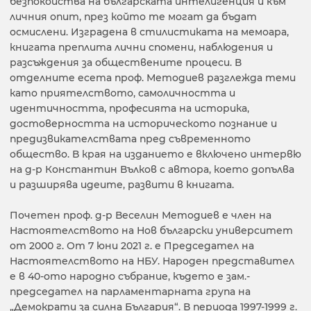
безпокойства на българската интелигенция и към
личния опит, през който те могат да бъдат
осмислени. Изградена в стилистиката на мемоара,
книгата преплита лични спомени, наблюдения и
разсъждения за обществените процеси. В
отделните есета проф. Методиев разглежда теми
като приятелството, самоличността и
идентичността, професията на историка,
достоверността на историческото познание и
предизвикателствата пред съвременното
общество. В края на изданието е включено интервю
на д-р Константин Вълков с автора, което допълва
и разширява идеите, развити в книгата.
Почетен проф. д-р Веселин Методиев е член на
Настоятелството на Нов български университет
от 2000 г. От 7 юни 2021 г. е Председател на
Настоятелството на НБУ. Народен представител
е в 40-ото народно събрание, където е зам.-
председател на парламентарната група на
„Демократи за силна България“. В периода 1997-1999 г.