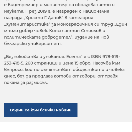
е вицепремиер и министър на образованието и
науката. През 2019 г. е награден с Национална
награда „Христо Г. Данов“ в категория
„Хуманитаристика“ за монографичния си труд „Един
много добър човек: Константин Стоилов и
политическата добродетел“, издание на Нов
български университет.
„Безпокойства и упование: Есета“ е с ISBN 978-619-
233-418-5, 260 страници и цена 15 евро. Насочва към
въпроси, които съпътстват обществото и човека
днес, без да предлага готови отговори, отправя
покана за размисъл.
Върни се към всички новини