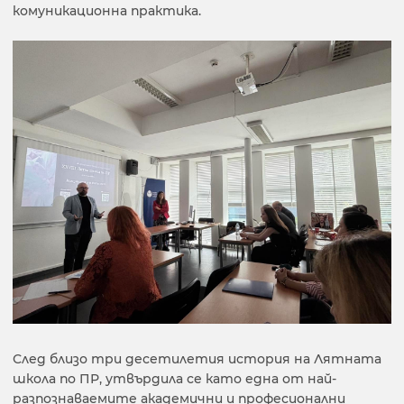
комуникационна практика.
След близо три десетилетия история на Лятната
школа по ПР, утвърдила се като една от най-
разпознаваемите академични и професионални