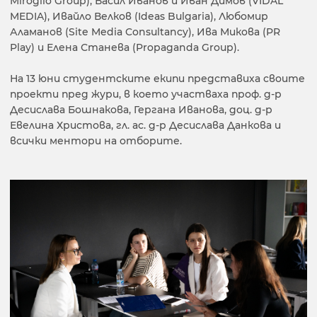
Miroglio Group), Васил Иванов и Иван Димов (VIDAL
MEDIA), Ивайло Велков (Ideas Bulgaria), Любомир
Аламанов (Site Media Consultancy), Ива Микова (PR
Play) и Елена Станева (Propaganda Group).
На 13 юни студентските екипи представиха своите
проекти пред жури, в което участваха проф. д-р
Десислава Бошнакова, Гергана Иванова, доц. д-р
Евелина Христова, гл. ас. д-р Десислава Данкова и
всички ментори на отборите.