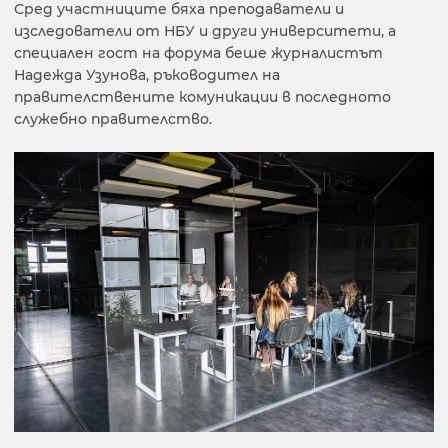
Сред участниците бяха преподаватели и
изследователи от НБУ и други университети, а
специален гост на форума беше журналистът
Надежда Узунова, ръководител на
правителствените комуникации в последното
служебно правителство.