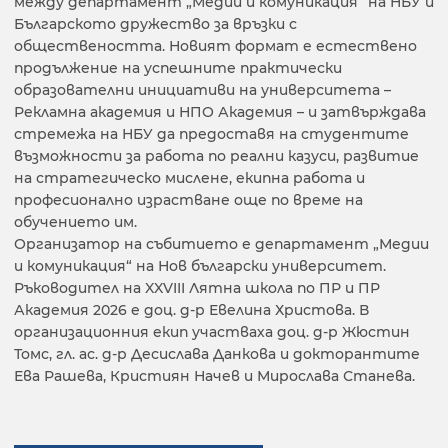
между департамент „Медии и комуникация“ на НБУ и
Българското дружество за връзки с
обществеността. Новият формат е естествено
продължение на успешните практически
образователни инициативи на университета –
Рекламна академия и НПО Академия – и затвърждава
стремежа на НБУ да предоставя на студентите
възможности за работа по реални казуси, развитие
на стратегическо мислене, екипна работа и
професионално израстване още по време на
обучението им.
Организатор на събитието е департамент „Медии
и комуникация“ на Нов български университет.
Ръководител на XXVIII Лятна школа по ПР и ПР
Академия 2026 е доц. д-р Евелина Христова. В
организационния екип участваха доц. д-р Жюстин
Томс, гл. ас. д-р Десислава Данкова и докторантите
Ева Рашева, Кристиян Начев и Мирослава Станева.