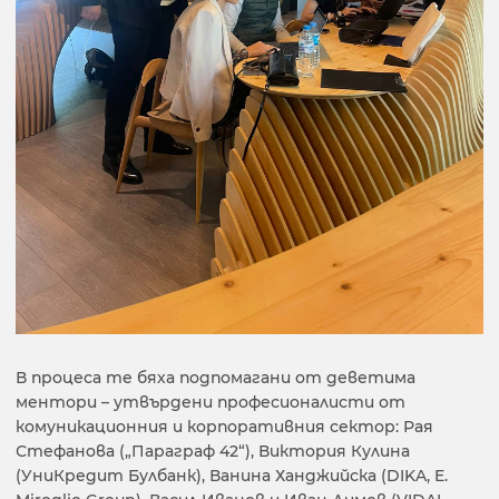
В процеса те бяха подпомагани от деветима
ментори – утвърдени професионалисти от
комуникационния и корпоративния сектор: Рая
Стефанова („Параграф 42“), Виктория Кулина
(УниКредит Булбанк), Ванина Ханджийска (DIKA, E.