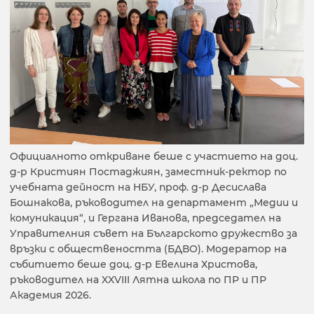
Официалното откриване беше с участието на доц.
д-р Кристиян Постаджиян, заместник-ректор по
учебната дейност на НБУ, проф. д-р Десислава
Бошнакова, ръководител на департамент „Медии и
комуникация“, и Гергана Иванова, председател на
Управителния съвет на Българското дружество за
връзки с обществеността (БДВО). Модератор на
събитието беше доц. д-р Евелина Христова,
ръководител на XXVIII Лятна школа по ПР и ПР
Академия 2026.