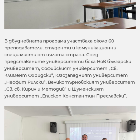
В двудневната програма участваха около 60
преподаватели, студенти и комуникационни
специалисти от цялата страна. Сред
представените университети бяха Нов български
университет, Софийският университет „Св.
Климент Охридски“, Югозападният университет
„Неофит Рилски“, Великотърновският университет
„Св. св. Кирил и Методий“ и Шуменският
университет „Епископ Константин Преславски“.