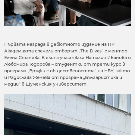
Първата награда в дебютното издание на ПР
Академията спечели отборът „The Divas“ с ментор
Елена Станева. В екипа участваха Наталия Иванова и
Любомира Тодорова – студентки от трети курс в
програма „Връзки с обществеността“ на НБУ, както
и Радослава Жечева от програма „Българистика и
медии“ в Шуменския университет.