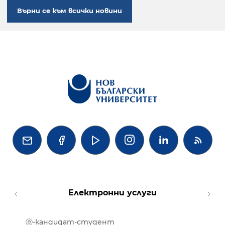
Върни се към всички новини




Електронни услуги
ⓔ-кандидат-студент
MOOD