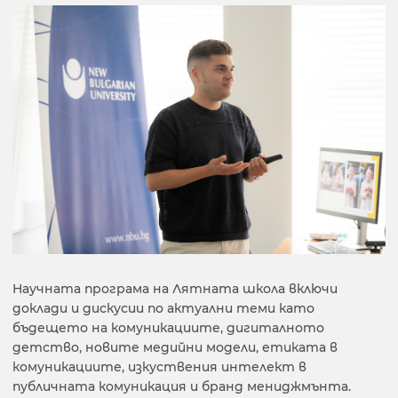
Научната програма на Лятната школа включи
доклади и дискусии по актуални теми като
бъдещето на комуникациите, дигиталното
детство, новите медийни модели, етиката в
комуникациите, изкуствения интелект в
публичната комуникация и бранд мениджмънта.