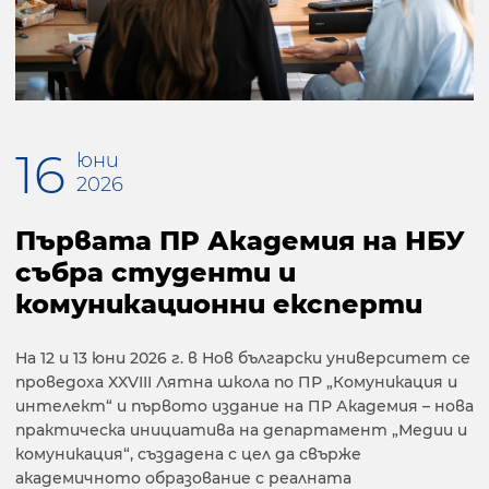
16
юни
2026
Първата ПР Академия на НБУ
събра студенти и
комуникационни експерти
На 12 и 13 юни 2026 г. в Нов български университет се
проведоха XXVIII Лятна школа по ПР „Комуникация и
интелект“ и първото издание на ПР Академия – нова
практическа инициатива на департамент „Медии и
комуникация“, създадена с цел да свърже
академичното образование с реалната