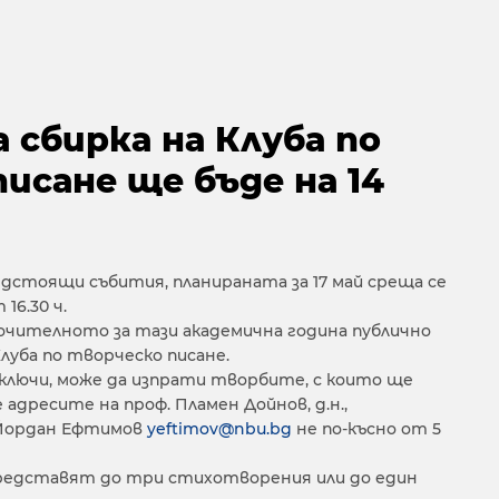
сбирка на Клуба по
исане ще бъде на 14
стоящи събития, планираната за 17 май среща се
 16.30 ч.
лючителното за тази академична година публично
луба по творческо писане.
 включи, може да изпрати творбите, с които ще
адресите на проф. Пламен Дойнов, д.н.,
 Йордан Ефтимов
yeftimov@nbu.bg
не по-късно от 5
редставят до три стихотворения или до един