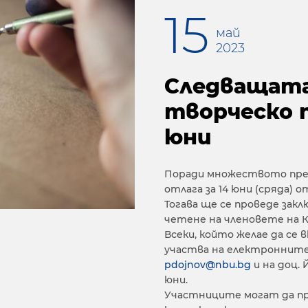
15
май
2023
Следващата 
творческо п
юни
Поради множеството пред
отлага за 14 юни (сряда) от
Тогава ще се проведе зак
четене на членовете на К
Всеки, който желае да се
участва на електронните 
pdojnov@nbu.bg
и на доц.
юни.
Участниците могат да п