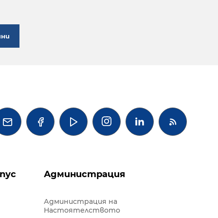
ини




пус
Администрация
Администрация на
Настоятелството