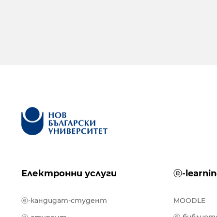
Електронни услуги
ⓔ-learni
ⓔ-кандидат-студент
MOODLE