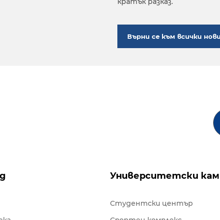
кратък разказ.
Върни се към всички нов
ng
Университетски кам
Студентски център