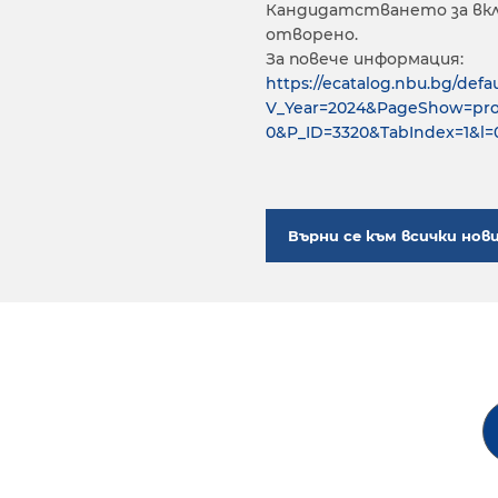
Кандидатстването за вкл
отворено.
За повече информация:
https://ecatalog.nbu.bg/defau
V_Year=2024&PageShow=pr
0&P_ID=3320&TabIndex=1&l=
Върни се към всички нов