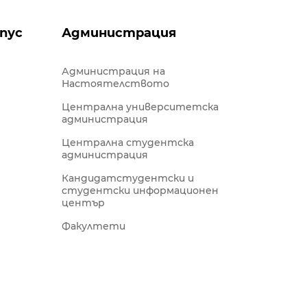
пус
Администрация
Администрация на
Настоятелството
Централна университетска
администрация
Централна студентска
администрация
Кандидатстудентски и
студентски информационен
център
Факултети