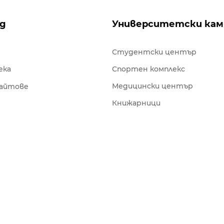
ng
Университетски кам
Студентски център
ека
Спортен комплекс
Медицински център
сайтове
Книжарници