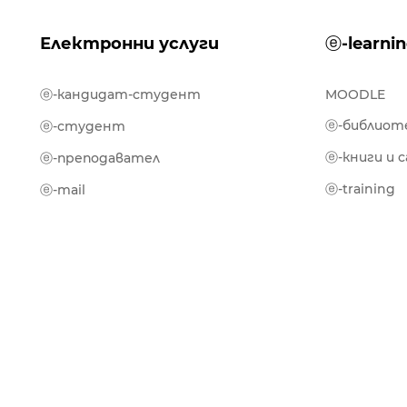
Електронни услуги
ⓔ-learni
ⓔ-кандидат-студент
MOODLE
ⓔ-библиот
ⓔ-студент
ⓔ-книги и 
ⓔ-преподавател
ⓔ-training
ⓔ-mail