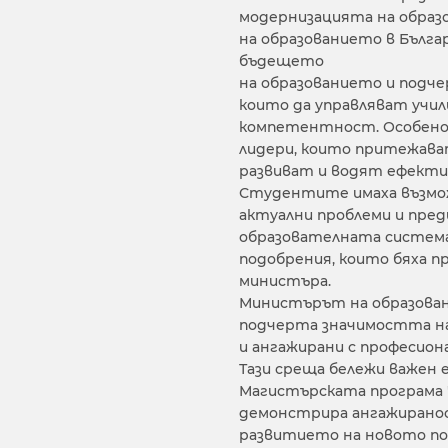
модернизацията на образ
на образованието в Бълга
бъдещето
на образованието и подч
които да управляват учи
компетентност. Особено 
лидери, които притежават
развиват и водят ефекти
Студентите имаха възмож
актуални проблеми и пред
образователната система.
подобрения, които бяха 
министъра.
Министърът на образован
подчерта значимостта на
и ангажирани с професион
Тази среща бележи важен
Магистърската програма 
демонстрира ангажирано
развитието на новото по