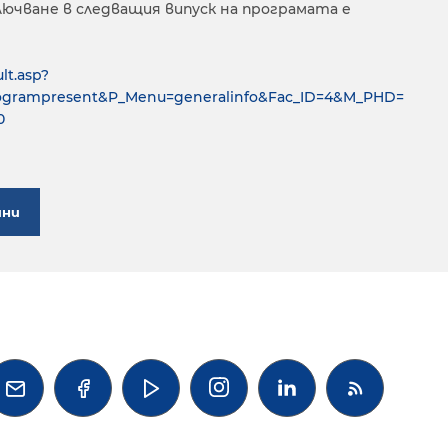
ючване в следващия випуск на програмата е
lt.asp?
ogrampresent&P_Menu=generalinfo&Fac_ID=4&M_PHD=
0
ини



