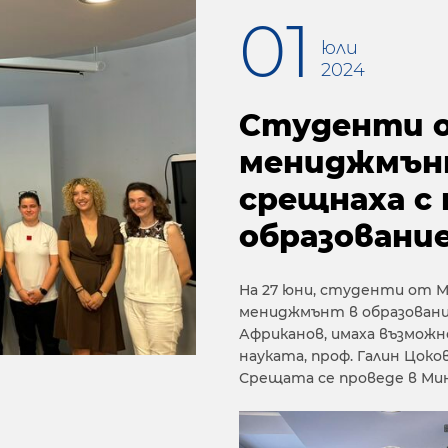
01
юли
2024
Студенти о
мениджмънт
срещнаха с
образовани
На 27 юни, студенти от 
мениджмънт в образовани
Африканов, имаха възмож
науката, проф. Галин Цоко
Срещата се проведе в Ми