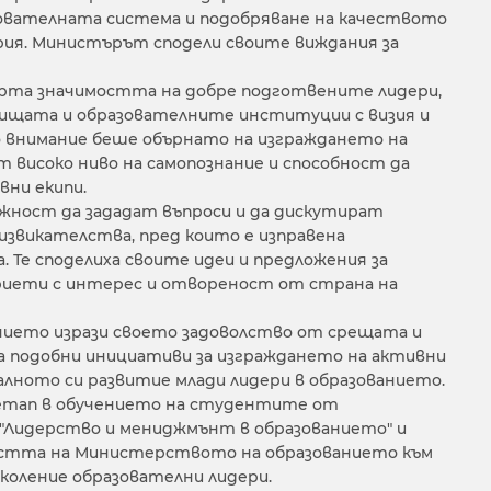
ователната система и подобряване на качеството
рия. Министърът сподели своите виждания за
ерта значимостта на добре подготвените лидери,
лищата и образователните институции с визия и
внимание беше обърнато на изграждането на
 високо ниво на самопознание и способност да
вни екипи.
ност да зададат въпроси и да дискутират
извикателства, пред които е изправена
 Те споделиха своите идеи и предложения за
приети с интерес и отвореност от страна на
ието изрази своето задоволство от срещата и
 подобни инициативи за изграждането на активни
алното си развитие млади лидери в образованието.
 етап в обучението на студентите от
"Лидерство и мениджмънт в образованието" и
стта на Министерството на образованието към
коление образователни лидери.