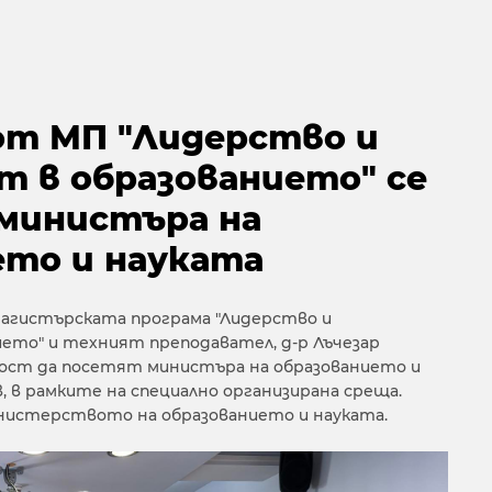
т МП "Лидерство и
 в образованието" се
 министъра на
ето и науката
Магистърската програма "Лидерство и
ето" и техният преподавател, д-р Лъчезар
ност да посетят министъра на образованието и
в, в рамките на специално организирана среща.
нистерството на образованието и науката.