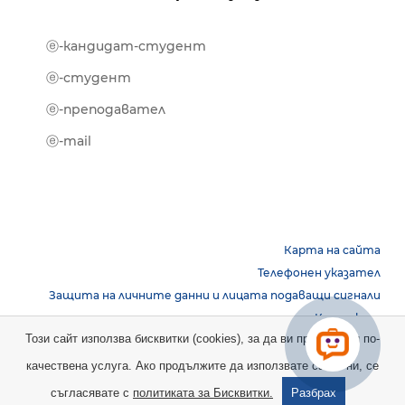
ⓔ-кандидат-студент
MOOD
ⓔ-биб
ⓔ-студент
ⓔ-кни
ⓔ-преподавател
ⓔ-trai
ⓔ-mail
Карта на сайта
Телефонен указател
Защита на личните данни и лицата подаващи сигнали
Контакти
Този сайт използва бисквитки (cookies), за да ви предостави по-
качествена услуга. Ако продължите да използвате сайта ни, се
Copyright © 2026 НБУ. Всички права запазени.
съгласявате с
политиката за Бисквитки.
Разбрах