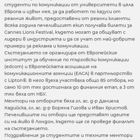
студенти по комуникации от университети в цяла
Европа и извън нея, за да работят по казуси от
реалния живот, предоставени от реални клиенти.
Всяка година печелившият екип получава билети за
Cannes Lions Festival, където могат да общуват с
лидери в индустрията и да се учат от най-добрите
примери за реклама и комуникации.
Състезанието се организира от Европейския
институт за обучение по търговски комуникации
(edcom) и Европейската асоциация на
комуникационните агенции (EACA) в партньорство
с Lipton®. В него взеха участваха общо 85 отбора, но
само 10 от тях достигнаха до финалния етап, а 3 от
тях бяха от НБУ.
Ментори на отборите бяха гл. ас. д-р Даниела
Кадийска, гл. ас. д-р Боряна Гигова и Иван Христов.
Печелившите ни отбори ще представят идеите
си на живо в Лондон, където ще се проведе финалът
на състезанието.
Поздравления за студентите и техните ментори