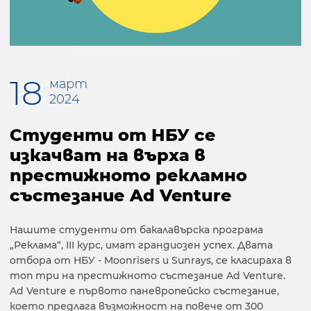
18
март
2024
Студенти от НБУ се
изкачват на върха в
престижното рекламно
състезание Ad Venture
Нашите студенти от бакалавърска програма
„Реклама“, III курс, имат грандиозен успех. Двата
отбора от НБУ - Moonrisers и Sunrays, се класираха в
топ три на престижното състезание Ad Venture.
Ad Venture е първото паневропейско състезание,
което предлага възможност на повече от 300