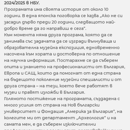
2024/2025 в НБУ.
Програмата има своята история от около 10
години. В една японска поговорка се казва „Ако не си
засадил дърво преди 20 години, следващото най-
добро време да го направиш е сега“.
Към момента няма друга програма, която да се
занимава със задачата да се изгради вълнуваща и
образователна музейна експозиция, едновременно
насочена към хората и достоверна по отношение
на научна информация. Постарахме се да съберем
опита и знанието на професионалисти от България,
Европа и САЩ, които да помогнат от една страна
на бъдещото поколение музейни специалисти и от
друга страна – на тези, което вече работят в
музеи и правят изложби в България.
Голямото постижение на програмата, създадена с
много усилия от страна на Нов български
университет и Фондация „Америка за България“, на
колегите ми от департамент „Археология“ и на
самата мен, е да съберем изключителни