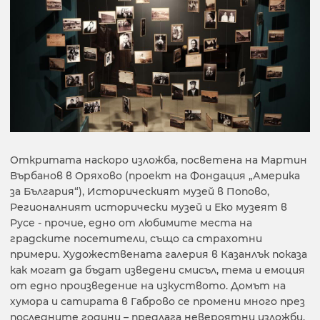
Откритата наскоро изложба, посветена на Мартин
Върбанов в Оряхово (проект на Фондация „Америка
за България“), Историческият музей в Попово,
Регионалният исторически музей и Еко музеят в
Русе - прочие, едно от любимите места на
градските посетители, също са страхотни
примери. Художествената галерия в Казанлък показа
как могат да бъдат изведени смисъл, тема и емоция
от едно произведение на изкуството. Домът на
хумора и сатирата в Габрово се промени много през
последните години – предлага невероятни изложби.