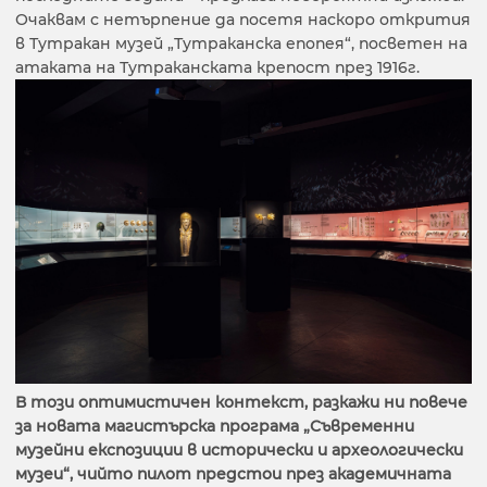
Очаквам с нетърпение да посетя наскоро открития
в Тутракан музей „Тутраканска епопея“, посветен на
атаката на Тутраканската крепост през 1916г.
В този оптимистичен контекст, разкажи ни повече
за новата магистърска програма „Съвременни
музейни експозиции в исторически и археологически
музеи“, чийто пилот предстои през академичната