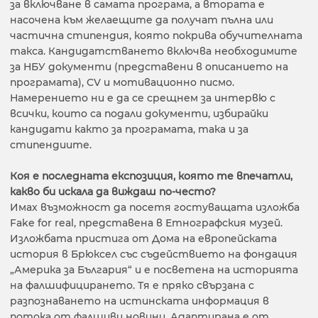
за включване в самата програма, а втората е
насочена към желаещите да получат пълна или
частична стипендия, която покрива обучителната
такса. Кандидатстването включва необходимите
за НБУ документи (представени в описанието на
програмата), CV и мотивационно писмо.
Намерението ни е да се срещнем за интервю с
всички, които са подали документи, избирайки
кандидати както за програмата, така и за
стипендиите.
Коя е последната експозиция, която те впечатли,
какво би искала да виждаш по-често
?
Имах възможност да посетя гостуващата изложба
Fake for real, представена в Етнографския музей.
Изложбата пристига от Дома на европейската
история в Брюксел със съдействието на фондация
„Америка за България“ и е посветена на историята
на фалшифицирането. Тя е пряко свързана с
разпознаването на истинската информация в
потока от фалшиви новини. Адаптирана е от