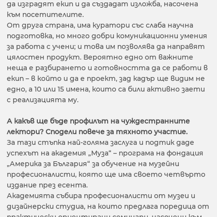
да изградят екип и да създадат изложба, насочена
към посетителите.
От друга страна, има куратори със слаба научна
подготовка, но много добри комуникационни умения
за работа с учени; и това им позволява да направят
цялостен продукт. Вероятно едно от важните
неща е разбирането и готовността да се работи в
екип – в който и да е проект, зад кадър ще видим не
едно, а 10 или 15 имена, които са били активно заети
с реализацията му.
А какъв ще бъде профилът
на чуждестранните
лектори? Сподели повече за тяхното участие.
За тази стъпка най-голяма заслуга и подтик даде
успехът на академия „Муза“ – програма на фондация
„Америка за България“ за обучение на музейни
професионалисти, която ще има своето четвърто
издание през есента.
Академията събира професионалисти от музеи и
дизайнерски студиа, на които предлага поредица от
практически ориентирани семинари, насочени към