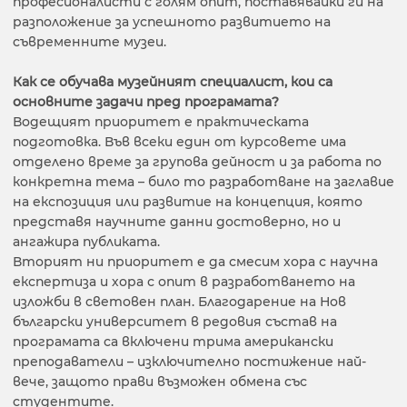
професионалисти с голям опит, поставявайки ги на
разположение за успешното развитието на
съвременните музеи.
Как се обучава
музейният специалист, кои са
основните задачи пред програмата
?
Водещият приоритет е практическата
подготовка. Във всеки един от курсовете има
отделено време за групова дейност и за работа по
конкретна тема – било то разработване на заглавие
на експозиция или развитие на концепция, която
представя научните данни достоверно, но и
ангажира публиката.
Вторият ни приоритет е да смесим хора с научна
експертиза и хора с опит в разработването на
изложби в световен план. Благодарение на Нов
български университет в редовия състав на
програмата са включени трима американски
преподаватели – изключително постижение най-
вече, защото прави възможен обмена със
студентите.