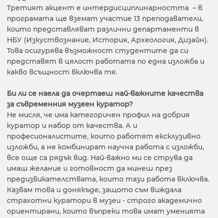
Третият акцент е интердисциплинарността – в
програмата ще вземат участие 13 преподаватели,
които представляват различни департаменти в
НБУ (Изкуствознание, История, Археология, Дизайн).
Това осигурява възможност студентите да си
представят в цялост работата по една изложба и
какво всъщност включва тя.
Би ли се наела да очертаеш най-важните качества
за съвременния музеен куратор?
Не мисля, че има категоричен профил на добрия
куратор и набор от качества. А и
професионалистите, които работят ексклузивно
изложби, а не комбинират научна работа с изложби,
все още са рядък вид. Най-важно ми се струва да
имаш желание и готовност да минеш през
предизвикателствата, които тази работа включва.
Казвам това и донякъде, защото съм виждала
страхотни куратори в музеи - строго академично
ориентирани, които въпреки това имат уменията