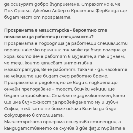
да осигурят добро възприемане. Страхотно е, че
Пол Орсели, Джейми Лойер и Кристина Ферверда ще
бъдат част от програмата.
Програмата е магистърска - вероятно сте
помислили за работещи специалисти
?
Програмата е подходяща за работещи специалисти
поради няколко причини: тя може да бъде полезна за
хора, които вече работят в музеите, а пък и знаем,
че тези, които записват интензивна
магистратура, вече работят. Така че - да, часовете
на лекциите ще бъдат след работно време.
Програмата е редовна, но се води с подкрепящо
онлайн преподаване – тоест, всички лекции ще
бъдат стриймвани. Стажът е задължителен, като
ще има възможност за провеждането му и извън
София, тъй като не бихме искали всичко да бъде
фокусирано в столицата.
Магистърската програма осигурява стипендии, а
кандидатстването се случва в две фази: първата е