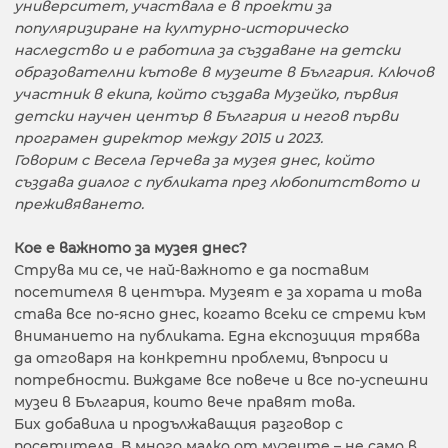
университет, участвала е в проекти за
популяризиране на културно-историческо
наследство и е работила за създаване на детски
образователни кътове в музеите в България. Ключов
участник в екипа, който създава Музейко, първия
детски научен център в България и негов първи
програмен директор между 2015 и 2023.
Говорим с Весела Герчева за музея днес, който
създава диалог с публиката през любопитството и
преживяването.
Кое е важното за музея днес?
Струва ми се, че най-важното е да поставим
посетителя в центъра. Музеят е за хората и това
става все по-ясно днес, когато всеки се стреми към
вниманието на публиката. Една експозиция трябва
да отговаря на конкретни проблеми, въпроси и
потребности. Виждаме все повече и все по-успешни
музеи в България, които вече правят това.
Бих добавила и продължаващия разговор с
посетителя. В много малко от музеите – не само в