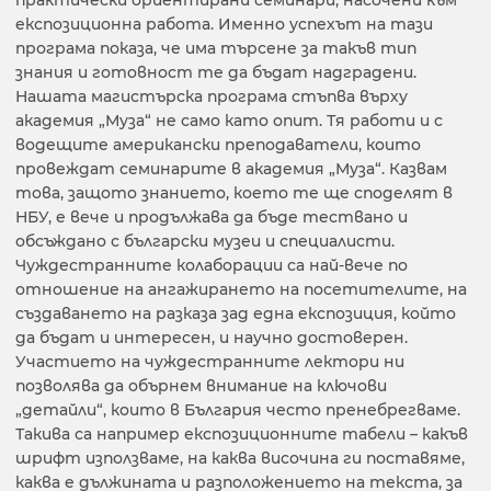
експозиционна работа. Именно успехът на тази
програма показа, че има търсене за такъв тип
знания и готовност те да бъдат надградени.
Нашата магистърска програма стъпва върху
академия „Муза“ не само като опит. Тя работи и с
водещите американски преподаватели, които
провеждат семинарите в академия „Муза“. Казвам
това, защото знанието, което те ще споделят в
НБУ, е вече и продължава да бъде тествано и
обсъждано с български музеи и специалисти.
Чуждестранните колаборации са най-вече по
отношение на ангажирането на посетителите, на
създаването на разказа зад една експозиция, който
да бъдат и интересен, и научно достоверен.
Участието на чуждестранните лектори ни
позволява да обърнем внимание на ключови
„детайли“, които в България често пренебрегваме.
Такива са например експозиционните табели – какъв
шрифт използваме, на каква височина ги поставяме,
каква е дължината и разположението на текста, за