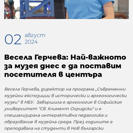
02
август
2024
Весела Герчева: Най-важното
за музея днес е да поставим
посетителя в центъра
Весела Герчева, директор на програма „Съвременни
музейни експозиции в исторически и археологически
музеи“ в НБУ.
Завършила е археология в Софийския
университет "Св. Климент Охридски" и е
специализирала интерактивна педагогика и
образование в музейна среда.
През годините е
преподавала на студенти в Нов български