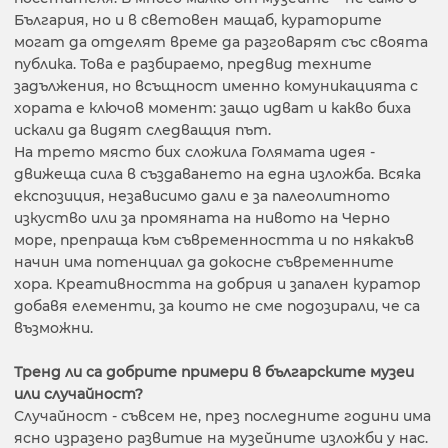
България, но и в световен мащаб, кураторите
могат да отделят време да разговарят със своята
публика. Това е разбираемо, предвид техните
задължения, но всъщност именно комуникацията с
хората е ключов момент: защо идват и какво биха
искали да видят следващия път.
На трето място бих сложила Голямата идея -
движеща сила в създаването на една изложба. Всяка
експозиция, независимо дали е за палеолитното
изкуство или за промяната на нивото на Черно
море, препраща към съвременността и по някакъв
начин има потенциал да докосне съвременните
хора. Креативността на добрия и запален куратор
добавя елементи, за които не сме подозирали, че са
възможни.
Тренд ли са добрите примери в българските музеи
или случайност
?
Случайност - съвсем не, през последните години има
ясно изразено развитие на музейните изложби у нас.