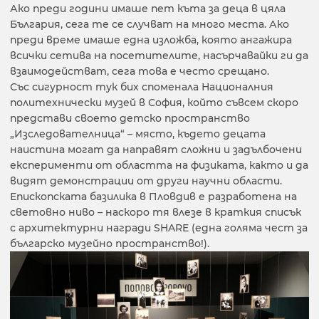
Ако преди години имаше пет къта за деца в цяла
България, сега те се случват на много места. Ако
преди време имаше една изложба, която ангажира
всички сетива на посетителите, насърчавайки ги да
взаимодействат, сега това е често срещано.
Със сигурност тук бих споменала Националния
политехнически музей в София, който съвсем скоро
представи своето детско пространство
„Изследователница“ – място, където децата
наистина могат да направят сложни и задълбочени
експерименти от областта на физиката, както и да
видят демонстрации от други научни области.
Епископската базилика в Пловдив е разработена на
световно ниво – наскоро тя влезе в краткия списък
с архитектурни награди SHARE (една голяма чест за
българско музейно пространство!).