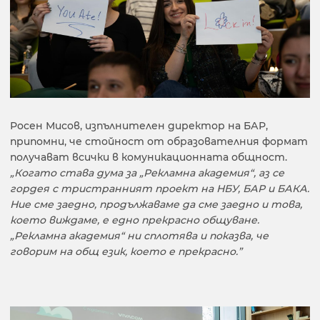
Росен Мисов, изпълнителен директор на БАР,
припомни, че стойност от образователния формат
получават всички в комуникационната общност.
„Когато става дума за „Рекламна академия“, аз се
гордея с тристранният проект на НБУ, БАР и БАКА.
Ние сме заедно, продължаваме да сме заедно и това,
което виждаме, е едно прекрасно общуване.
„Рекламна академия“ ни сплотява и показва, че
говорим на общ език, което е прекрасно.”