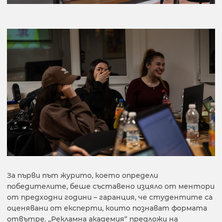
За първи път журито, което определи
победителите, беше съставено изцяло от ментори
от предходни години – гаранция, че студентите са
оценявани от експерти, които познават формата
отвътре. „Рекламна академия“ предложи на