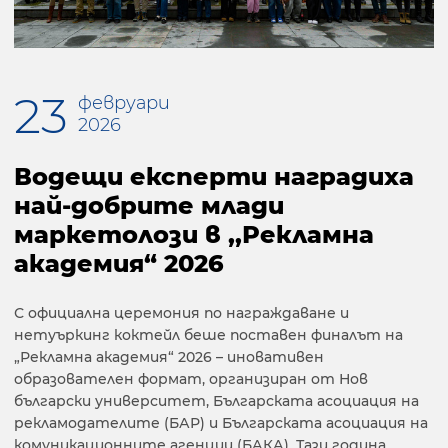
23
февруари
2026
Водещи експерти наградиха
най-добрите млади
маркетолози в ,,Рекламна
академия“ 2026
С официална церемония по награждаване и
нетуъркинг коктейл беше поставен финалът на
„Рекламна академия“ 2026 – иновативен
образователен формат, организиран от Нов
български университет, Българската асоциация на
рекламодателите (БАР) и Българската асоциация на
комуникационните агенции (БАКА). Тази година