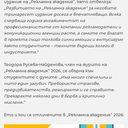
издание на „Рекламна академия“, като отбеляза:
„
Развитието на „Рекламна академия“ за неговите
тринадесет издания досега е впечатляващо. Всяка
следваща година ангажиментът на
професионалистите от компании рекламодатели и
комуникационни агенции расте, а самите те влагат
в проекта също толкова силни емоции и ентусиазъм
както студентите – техните бъдещи колеги в
индустрията.“
Теодора Русева-Найденова, член на журито на
„Рекламна академия“ 2026, се обърна към
студентите с думите:
,,Има много спечелили и
нито един загубил. Преборихте страхове,
предизвикателства, реагирахте и се справихте.
Прекарахте няколко дни в борба и критично
мислене.”
Ето и кои са отличените в „Рекламна академия“ 2026: