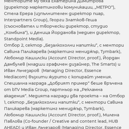
Менторите му бяха Екатерина Димитрова
(директор маркетингови комуникации, „МЕТРО“),
Стела Ерера (изпълнителен директор пиар,
Interpartners Group), Георги Златков-Геша
(съосновател и творчески директор, студио
„Комбина“), и Деница Йорданова (медиен директор,
Standpoint Media).
Отбор 2, сектор „Безалкохолни напитки“, с ментори
Савина Паликарева (маркетинг мениджър, Tymbark),
Любомир Кашилски (Account Director, proof.), Йордан
Дамбулев (младши графичен дизайнер, The Smarts) и
Иван Лъчезаров (Managing Director, Essence
Mediacom) възхити журито с копирайт умения.
Специална награда „Добрият пример“ беше връчена
от bTV Media Group, партньор на „Рекламна
академия“. Медията награди два проекта – на Отбор
1, сектор „Безалкохолни напитки“, с ментори Савина
Паликарева (маркетинг мениджър, Tymbark),
Любомир Кашилски (Account Director, proof.), Милена
Павлова (Co-founder / Creative and content lead, HUB
AHEAD) и Иван Лъчезаров (Managing Director, Essence