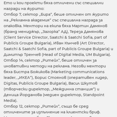
Ето и кои проекти бяха отличени със специални
награди на журито:
Отбор 7, сектор „Бира“, беше отличен от журито
на „Рекламна академия“ със специална награда за
опаковка. Ментори на екипа бяха Мартин Дамянов
(бранд мениджър, „Загорка“ АД), Тереза Дамянова
(Client Service Director, Saatchi & Saatchi Sofia, part of
Publicis Groupe Bulgaria), Иван Кънчев (Art Director,
Saatchi & Saatchi Sofia, part of Publicis Groupe Bulgaria) и
Димитър Тренчев (Head of Digital Media, UM Bulgaria).
Отбор 14, сектор „Ритейл“, беше отличен за
иновативни методи на реклама. Негови ментори
бяха Бистра Божикова (Marketing communications
leader, „ИКЕА“), Борис Стоянов (оперативен лидер,
Digitas, Publicis Groupe Bulgaria), Васил Шкутов
(творчески директор, „Междинна станция“) и
Деница Йорданова (медиен директор, Standpoint
Media).
Отбор 12, сектор „Ритейл“, също бе сред
отличените за изпълнение на клиентски бриф.