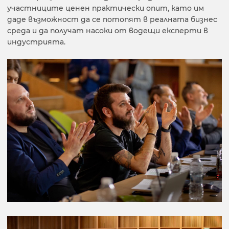
участниците ценен практически опит, като им
даде възможност да се потопят в реалната бизнес
среда и да получат насоки от водещи експерти в
индустрията.