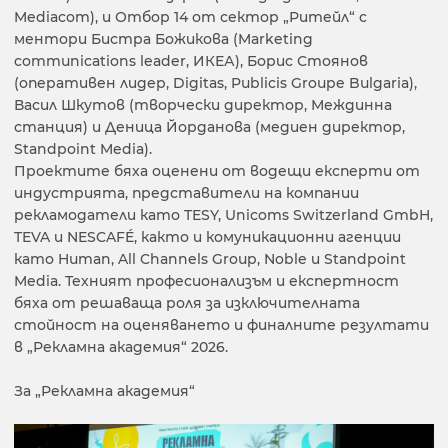
Mediacom), и Отбор 14 от сектор „Ритейл“ с
ментори Бистра Божикова (Marketing
communications leader, ИКЕА), Борис Стоянов
(оперативен лидер, Digitas, Publicis Groupe Bulgaria),
Васил Шкутов (творчески директор, Междинна
станция) и Деница Йорданова (медиен директор,
Standpoint Media).
Проектите бяха оценени от водещи експерти от
индустрията, представители на компании
рекламодатели като TESY, Unicoms Switzerland GmbH,
TEVA и NESCAFÉ, както и комуникационни агенции
като Human, All Channels Group, Noble и Standpoint
Media. Техният професионализъм и експертност
бяха от решаваща роля за изключителната
стойност на оценяването и финалните резултати
в „Рекламна академия“ 2026.
За „Рекламна академия“