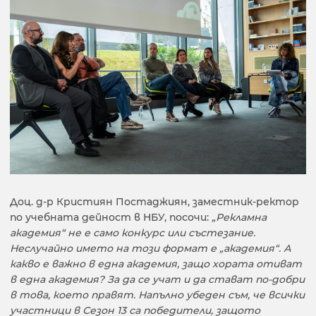
Доц. д-р Кристиян Постаджиян, заместник-ректор
по учебната дейност в НБУ, посочи:
„Рекламна
академия“ не е само конкурс или състезание.
Неслучайно името на този формат е „академия“. А
какво е важно в една академия, защо хората отиват
в една академия? За да се учат и да стават по-добри
в това, което правят. Напълно убеден съм, че всички
участници в Сезон 13 са победители, защото