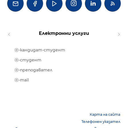




Електронни услуги
ⓔ-кандидат-студент
MOOD
ⓔ-биб
ⓔ-студент
ⓔ-кни
ⓔ-преподавател
ⓔ-trai
ⓔ-mail
Карта на сайта
Телефонен указател