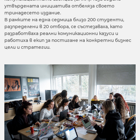
утвърдената инициатива отбеляза своето
тринадесето издание.
В рамките на една седмица близо 200 студенти,
разпределени в 20 отбора, се състезаваха, като
разработваха реални комуникационни казуси и
работиха в екип за постигане на конкретни бизнес
цели и стратегии.