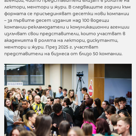
агенции, чиито представители влизат в ролите на
лектори, ментори и жури. В следващите години към
формата се присъединяват десетки нови компании
– за първите десет издания над 100 водещи
компании-рекламодатели и комуникационни агенции
излъчват свои представители, които участват в
академията в ролята на лектори, дискутанти,
ментори и жури. През 2025 г. участват
представители на бизнеса от близо 50 компании.