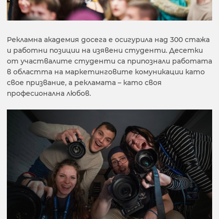
Рекламна академия досега е осигурила над 300 стажа
и работни позиции на изявени студенти. Десетки
от участвалите студенти са припознали работата
в областта на маркетинговите комуникации като
свое призвание, а рекламата – като своя
професионална любов.