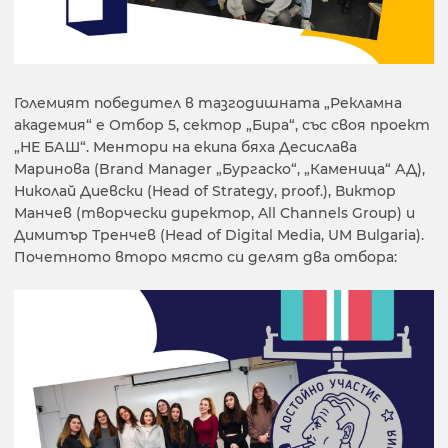
Големият победител в тазгодишната „Рекламна
академия“ е Отбор 5, сектор „Бира“, със своя проект
„НЕ БАШ“. Ментори на екипа бяха Десислава
Маринова (Brand Manager „Бургаско“, „Каменица“ АД),
Николай Диевски (Head of Strategy, proof.), Виктор
Манчев (творчески директор, All Channels Group) и
Димитър Тренчев (Head of Digital Media, UM Bulgaria).
Почетното второ място си делят два отбора: