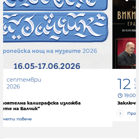
12
септември
2026
19:00
Заключителен галаконцерт „Ерата на Суинга“
Прочети повече