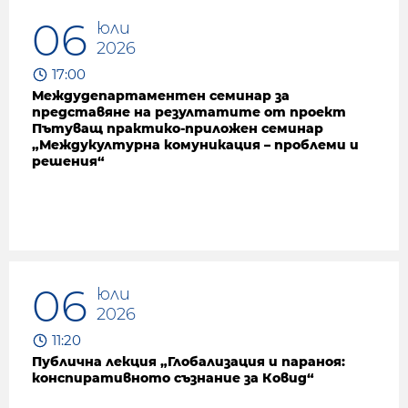
06
юли
2026
17:00
Междудепартаментен семинар за
представяне на резултатите от проект
Пътуващ практико-приложен семинар
„Междукултурна комуникация – проблеми и
решения“
06
юли
2026
11:20
Публична лекция „Глобализация и параноя:
конспиративното съзнание за Ковид“