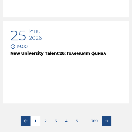
25
юни
2026
19:00
New University Talent'26: Големият финал
1
2
3
4
5
...
389