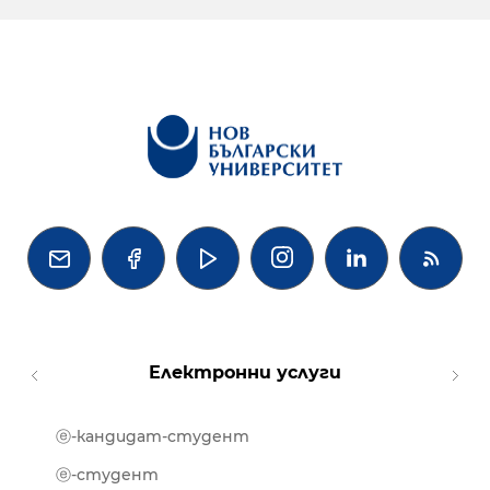




Електронни услуги
ⓔ-кандидат-студент
MOOD
ⓔ-биб
ⓔ-студент