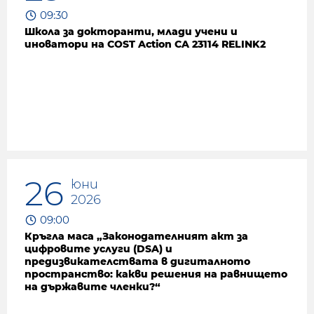
09:30
Школа за докторанти, млади учени и
иноватори на COST Action CA 23114 RELINK2
26
юни
2026
09:00
Кръгла маса „Законодателният акт за
цифровите услуги (DSA) и
предизвикателствата в дигиталното
пространство: какви решения на равнището
на държавите членки?“