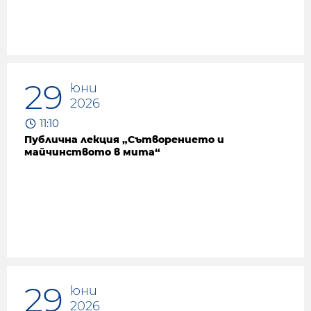
29
юни
2026
11:10
Публична лекция „Сътворението и
майчинството в мита“
29
юни
2026