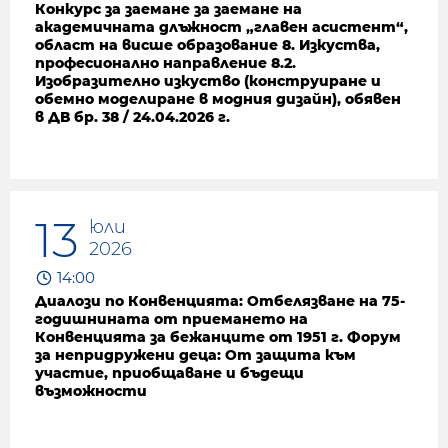
Конкурс за заемане за заемане на
академичната длъжност „главен асистент“,
област на висше образование 8. Изкуства,
професионално направление 8.2.
Изобразително изкуство (конструиране и
обемно моделиране в модния дизайн), обявен
в ДВ бр. 38 / 24.04.2026 г.
13
юли
2026
14:00
Диалози по Конвенцията: Отбелязване на 75-
годишнината от приемането на
Конвенцията за бежанците от 1951 г. Форум
за непридружени деца: От защита към
участие, приобщаване и бъдещи
възможности