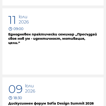
11
юли
2026
09:00
Eднодневен практически семинар „Пресъздай
своя нов ум - идентичност, мотивация,
цели.“
Предишна страница
09
юли
2026
18:30
Дискусионен форум Sofia Design Summit 2026