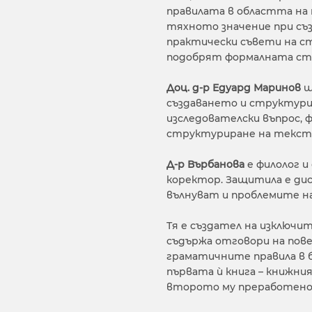
правилата в областта на 
тяхното значение при съз
практически съвети на с
подобрят формалната стр
Доц. д-р Едуард Маринов
щ
създаването и структури
изследователски въпрос, ф
структуриране на текста,
Д-р Върбанова
е филолог и
коректор. Защитила е дис
вълнуват и проблемите на
Тя е създател на изключи
съдържа отговори на пове
граматичните правила в бъ
първата ѝ книга – книжният
второто му преработено 