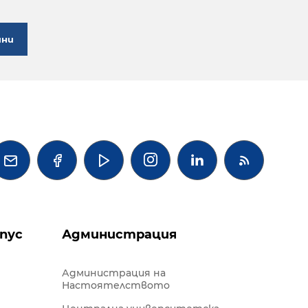
ини




пус
Администрация
Администрация на
Настоятелството