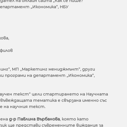
здател на онлайн сайта „Как се пише?“
 департамент „Икономика“, НБУ
кова,
афилов
нг“, МП „Маркетинг мениджмънт“, други
ки програми на департамент „Икономика“,
научен текст“ цели стартирането на Научната
 въвеждащата тематика е свързана именно със
е на научния текст.
нена
д-р Павлина Върбанова
, която като
език ще представи съвременните виждания за