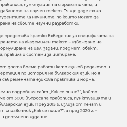
правописа, пунктуацията и граматиката, и
даването на научен текст. Тя ще даде също
тудентите за начините, по които могат да
ана на своите научни разработки.
е представи кратко въведение за спецификата на
рането на академичен текст – извеждане на
ормулиране на цел, задачи, предмет, обект,
 правила и системи за цитиране.
 от доста време работи като езиков редактор и
ертация по история на българския език, но я
 съвременната езикова практика и норма.
телно подробния сайт „Как се пише?“, който
че от 3000 въпроса за правописа, пунктуацията и
лгарския език. През 2015 г. излиза от печат и
 справочник „Как се пише?“, а през 2020 г. –
и допълнено издание.