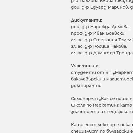
д-р Павлина Върбанова, съ
доц. д-р Едуард Маринов,
Дискутанти:
доц. д-р Надежда Димова,
проф. д-р Иван Боевски,
гл. ас. д-р Стефания Темел
гл. ас. д-р Росица Накова,
гл. ас. д-р Димитър Тренд
Участници:
студенти от БП „Маркети
бакалавърски и магистърс
докторанти
Семинарът „Как се пише 
школа по маркетинг като
значението и спецификит
Като гост лектор е пока
специалист по български 