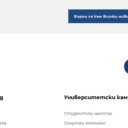
Върни се към всички нов
ng
Университетски кам
Студентски център
ека
Спортен комплекс