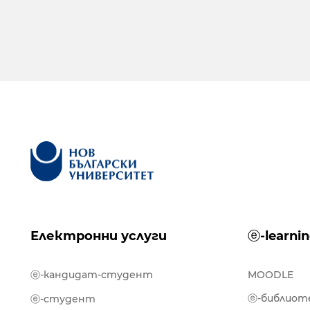
Електронни услуги
ⓔ-learni
ⓔ-кандидат-студент
MOODLE
ⓔ-библиот
ⓔ-студент