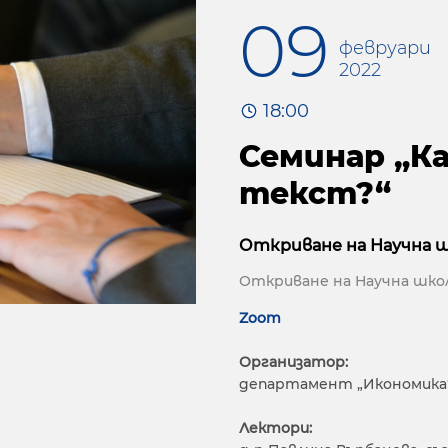
09
февруари
2022
18:00
Семинар „Ка
текст?“
Откриване на Научна 
Откриване на Научна шко
Zoom
Организатор:
департамент „Икономика
Лектори: