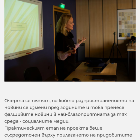
Очерта се пътят, по който разпространението на
новини се измени през годините и това пренесе
фалшивите новини в най-благоприятната за тях
среда - социалните медии.
Практическият етап на проекта беше
съсредоточен върху прилагането на придобитите