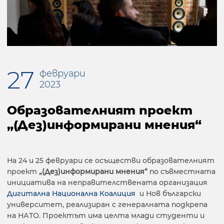
27
февруари
2023
Образователният проект
„(Дез)информирани мнения“
На 24 и 25 февруари се осъществи образователният
проект
„(Дез)информирани мнения“
по съвместната
инициатива на неправителствената организация
Дигитална Национална Коалиция
и Нов български
университет, реализиран с генералната подкрепа
на НАТО. Проектът има целта млади студенти и