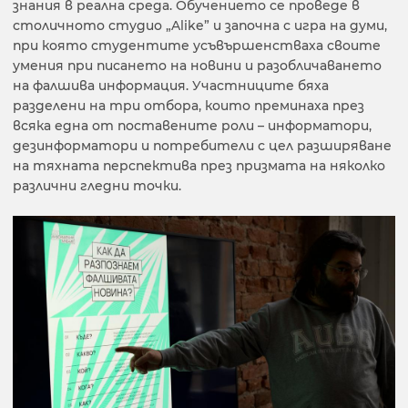
знания в реална среда. Обучението се проведе в
столичното студио „Alike” и започна с игра на думи,
при която студентите усъвършенстваха своите
умения при писането на новини и разобличаването
на фалшива информация. Участниците бяха
разделени на три отбора, които преминаха през
всяка една от поставените роли – информатори,
дезинформатори и потребители с цел разширяване
на тяхната перспектива през призмата на няколко
различни гледни точки.