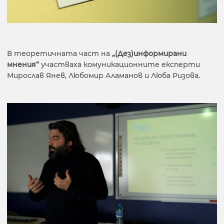
В теоретичната част на
„(Дез)информирани
мнения“
участваха комуникационните експерти
Мирослав Янев, Любомир Аламанов и Люба Ризова.