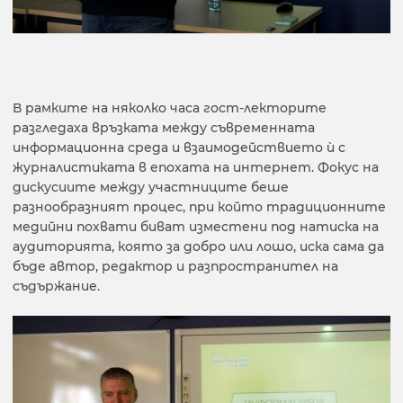
В рамките на няколко часа гост-лекторите
разгледаха връзката между съвременната
информационна среда и взаимодействието ѝ с
журналистиката в епохата на интернет. Фокус на
дискусиите между участниците беше
разнообразният процес, при който традиционните
медийни похвати биват изместени под натиска на
аудиторията, която за добро или лошо, иска сама да
бъде автор, редактор и разпространител на
съдържание.