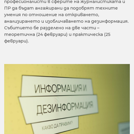
професионалисти в сферите на журналистиката и
ПР да бъдат ангажирани да подобрят техните
умения по отношение на откриването,
анализирането и изобличаването на дезинформация.
Събитието бе разделено на две части –
теоретична (24 февруари) и практическа (25
февруари).