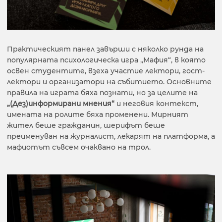
Практическият панел завърши с няколко рунда на
популярната психологическа игра „Мафия“, в която
освен студентите, взеха участие лектори, гост-
лектори и организатори на събитието. Основните
правила на играта бяха познати, но за целите на
„(Дез)информирани мнения“
и неговия контекст,
имената на ролите бяха променени. Мирният
жител беше гражданин, шерифът беше
преименуван на журналист, лекарят на платформа, а
мафиотът съвсем очаквано на трол.