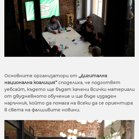
Основните организатори от
„Дигитална
национална коалиция“
споделиха, че подготвят
уебсайт, където ще бъдат качени всички материали
от двудневното обучение и ще бъде издаден
наръчник, който да помага на всеки да се ориентира
в света на фалшивите новини.