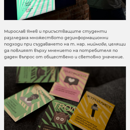
Мирослав Янев и присъстващите студенти
разгледаха множеството дезинформационни
подходи при създаването на т. нар.
миймове
, целящи
да повлияят върху мнението на потребителя по
даден въпрос от обществено и световно значение.