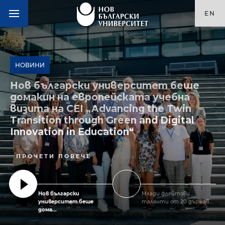
EN
НОВИНИ
Нов български университет беше
домакин на европейската учебна
визита на CEI „Advancing the Twin
Transition through Green and Digital
Innovation in Education“
ПРОЧЕТИ ПОВЕЧЕ
Нов български
Млади флейтови
университет беше
таланти от 20 държав...
дома...