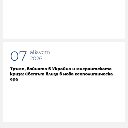
07
август
2026
Тръмп, войната в Украйна и мигрантската
криза: Светът влиза в нова геополитическа
ера